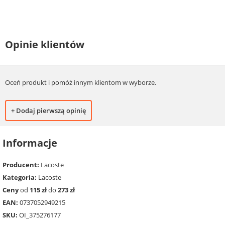
Opinie klientów
Oceń produkt i pomóż innym klientom w wyborze.
+ Dodaj pierwszą opinię
Informacje
Producent:
Lacoste
Kategoria:
Lacoste
Ceny
od
115 zł
do
273 zł
EAN:
0737052949215
SKU:
OI_375276177