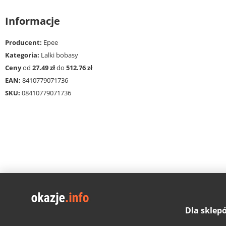
Informacje
Producent:
Epee
Kategoria:
Lalki bobasy
Ceny
od
27.49 zł
do
512.76 zł
EAN:
8410779071736
SKU:
08410779071736
Dla sklep