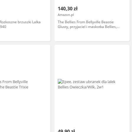
140,30 zł
Amazon.pl
 Rozkoszne brzuszki Lalka
The Bellies From Bellyville Beastie
3940
Glusty, przyjaciel i maskotka Bellies,
prezent (Famosa 700015781)
49,90 zł