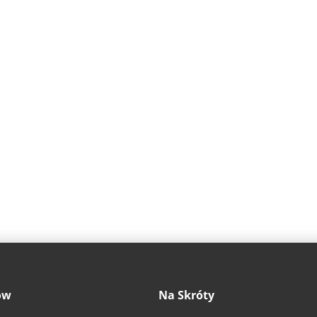
ów
Na Skróty