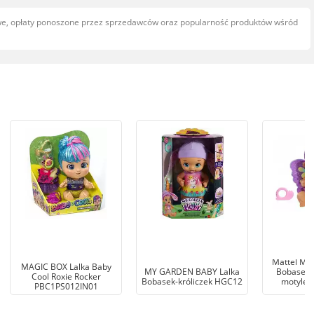
owe, opłaty ponoszone przez sprzedawców oraz popularność produktów wśród
Mattel My
MAGIC BOX Lalka Baby
MY GARDEN BABY Lalka
Bobasek m
Cool Roxie Rocker
Bobasek-króliczek HGC12
motylek 
PBC1PS012IN01
bu