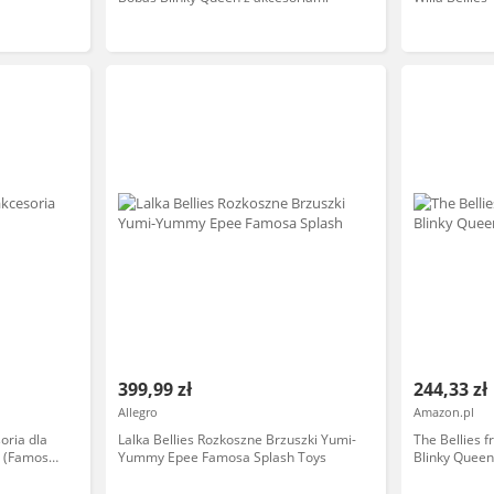
399,99 zł
244,33 zł
Allegro
Amazon.pl
oria dla
Lalka Bellies Rozkoszne Brzuszki Yumi-
The Bellies f
we (Famosa
Yummy Epee Famosa Splash Toys
Blinky Queen,
dzieci Bellie
jedzenia i sp