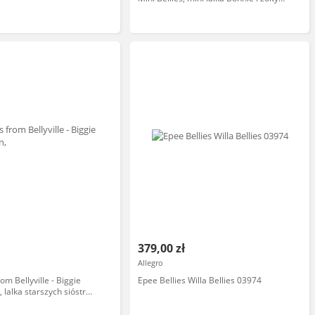
autobus niegrzeczne dzieci z
akcesoriami, atrakcji i gier, zabawka od
3 lat, słynna (700017318)
379,00 zł
Allegro
rom Bellyville - Biggie
Epee Bellies Willa Bellies 03974
 lalka starszych sióstr
s, puchną jelita podczas
ada ząb, Prezent dla