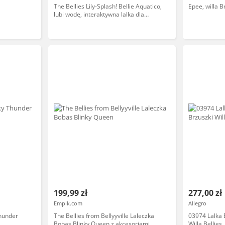
The Bellies Lily-Splash! Bellie Aquatico,
Epee, willa B
lubi wodę, interaktywna lalka dla
dziewczynek i chłopców od 3 lat
(Famosa 700016275)
199,99 zł
277,00 zł
Empik.com
Allegro
Thunder
The Bellies from Bellyyville Laleczka
03974 Lalka 
Bobas Blinky Queen z akcesoriami
Willa Bellies