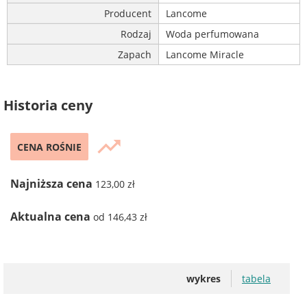
Producent
Lancome
Rodzaj
Woda perfumowana
Zapach
Lancome Miracle
Historia ceny
trending_up
CENA ROŚNIE
Najniższa cena
123,00 zł
Aktualna cena
od 146,43 zł
wykres
tabela