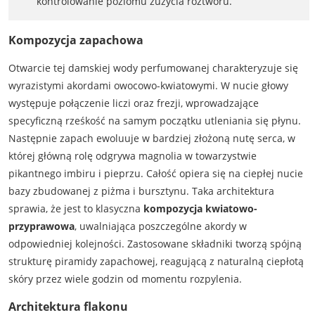
kontrolowanie poziomu zużycia roztworu.
Kompozycja zapachowa
Otwarcie tej damskiej wody perfumowanej charakteryzuje się
wyrazistymi akordami owocowo-kwiatowymi. W nucie głowy
występuje połączenie liczi oraz frezji, wprowadzające
specyficzną rześkość na samym początku utleniania się płynu.
Następnie zapach ewoluuje w bardziej złożoną nutę serca, w
której główną rolę odgrywa magnolia w towarzystwie
pikantnego imbiru i pieprzu. Całość opiera się na ciepłej nucie
bazy zbudowanej z piżma i bursztynu. Taka architektura
sprawia, że jest to klasyczna
kompozycja kwiatowo-
przyprawowa
, uwalniająca poszczególne akordy w
odpowiedniej kolejności. Zastosowane składniki tworzą spójną
strukturę piramidy zapachowej, reagującą z naturalną ciepłotą
skóry przez wiele godzin od momentu rozpylenia.
Architektura flakonu