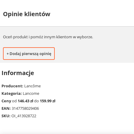
Opinie klientów
Oceń produkt i pomóż innym klientom w wyborze.
+ Dodaj pierwszą opinię
Informacje
Producent:
Lancôme
Kategoria:
Lancome
Ceny
od
146.43 zł
do
159.99 zł
EAN:
3147758029406
SKU:
OI_413928722