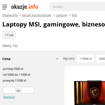
Okazje.info
Sprzęt komputerowy
Laptopy
MSI
Laptopy MSI, gamingowe, bizneso
17 cali
Oferty: 722
Wg ceny
Cena
< 5500 zł
5500
poniżej 5500 zł
od 5500 do 11000 zł
powyżej 11000 zł
do
Zastosuj