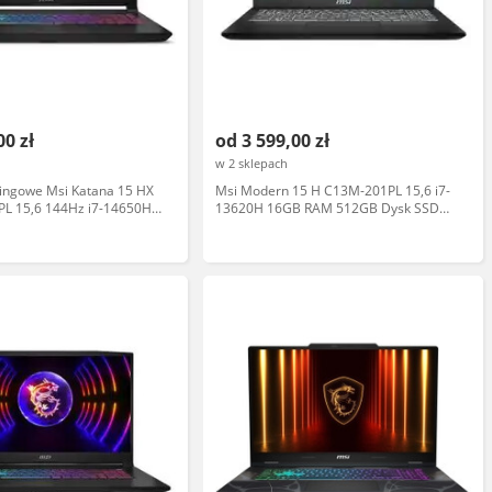
00 zł
od 3 599,00 zł
w 2 sklepach
ingowe Msi Katana 15 HX
Msi Modern 15 H C13M-201PL 15,6 i7-
L 15,6 144Hz i7-14650HX
13620H 16GB RAM 512GB Dysk SSD
TB SSD RTX5060 DLSS4
Win11 Czarny
y