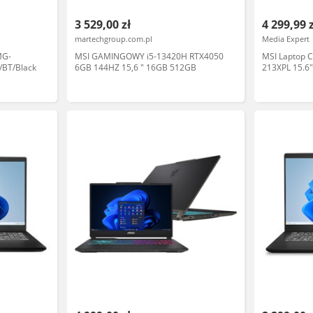
3 529,00 zł
4 299,99 
martechgroup.com.pl
Media Expert
MG-
MSI GAMINGOWY i5-13420H RTX4050
MSI Laptop 
/BT/Black
6GB 144HZ 15,6 " 16GB 512GB
213XPL 15.6
RAM 512GB 
DLSS 4, Funkc