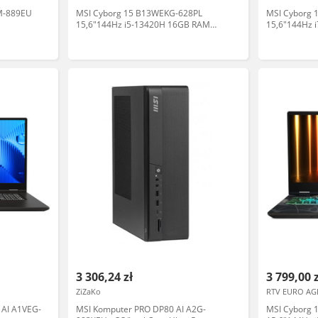
M-889EU
MSI Cyborg 15 B13WEKG-628PL
MSI Cyborg 
15,6"144Hz i5-13420H 16GB RAM
15,6"144Hz 
512GB Dysk SSD RTX5050 DLSS4
512GB Dysk
Win11 Czarny Laptop gamingowy
Czarny Lapt
3 306,24 zł
3 799,00 
ZiZaKo
RTV EURO AG
 AI A1VEG-
MSI Komputer PRO DP80 AI A2G-
MSI Cyborg 