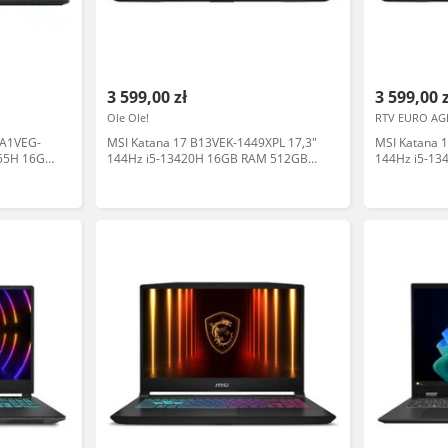
3 599,00 zł
3 599,00 
Ole Ole!
RTV EURO AG
 A1VEG-
MSI Katana 17 B13VEK-1449XPL 17,3"
MSI Katana 
155H 16GB
144Hz i5-13420H 16GB RAM 512GB
144Hz i5-1
ry
Dysk SSD RTX4050 Czarny Laptop
Dysk SSD RT
gamingowy
gamingowy