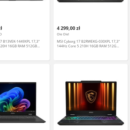
zł
4 299,00 zł
D
Ole Ole!
17 B13VEK-1449XPL 17,3"
MSI Cyborg 17 B2RWEKG-030XPL 17,3"
3420H 16GB RAM 512GB
144Hz Core 5 210H 16GB RAM 512GB
X4050 Czarny Laptop
Dysk SSD RTX5050 DLSS4 Czarny
Funkcje AI Laptop gamingowy