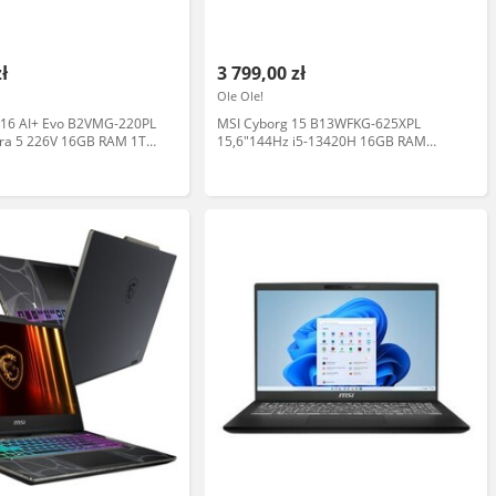
zł
3 799,00 zł
Ole Ole!
e 16 AI+ Evo B2VMG-220PL
MSI Cyborg 15 B13WFKG-625XPL
tra 5 226V 16GB RAM 1TB
15,6"144Hz i5-13420H 16GB RAM
11 Szary Funkcje AI
512GB Dysk SSD RTX5060 DLSS4
Czarny Laptop gamingowy