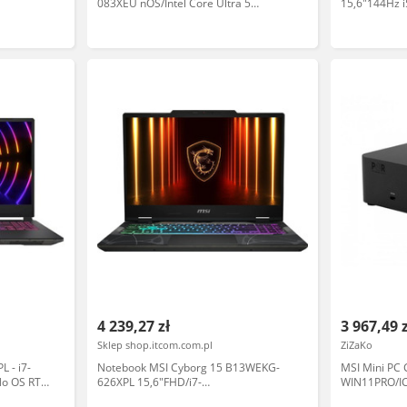
083XEU nOS/Intel Core Ultra 5
15,6"144Hz 
050-6GB
225/16GB/512GB/Czarny
512GB Dysk
Czarny Lapt
4 239,27 zł
3 967,49 
Sklep shop.itcom.com.pl
ZiZaKo
 - i7-
Notebook MSI Cyborg 15 B13WEKG-
MSI Mini PC
No OS RTX
626XPL 15,6"FHD/i7-
WIN11PRO/I
13620H/16GB/SSD512GB/RTX5050-
258V/32G/1T