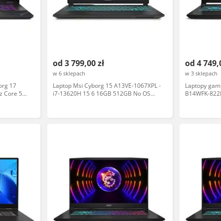
od 3 799,00 zł
od 4 749,
w 6 sklepach
w 3 sklepach
org 17
Laptop Msi Cyborg 15 A13VE-1067XPL -
Laptopy gam
 Core 5
i7-13620H 15 6 16GB 512GB No OS
B14WFK-822P
 RTX5050
RTX 4050
16GB RAM 1
Win11 Czarn