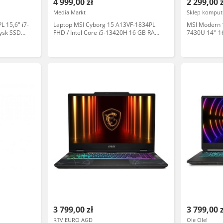
4 999,00 zł
2 299,00 
Media Markt
Sklep komput
 15,6" i7-
Laptop MSI Cyborg 15 A13VF-1834PL
MSI Modern 
ysk SSD
FHD / Intel Core i5-13420H 16 GB RAM
7430U 14''
512 SSD GeForce RTX 4060 Windows
11 Home Czarny
3 799,00 zł
3 799,00 
RTV EURO AGD
Ole Ole!