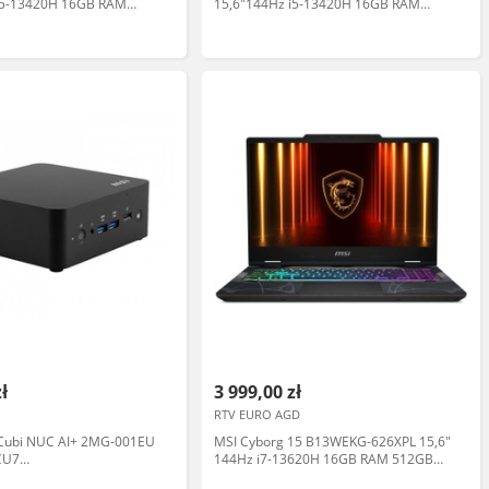
i5-13420H 16GB RAM
15,6"144Hz i5-13420H 16GB RAM
 SSD RTX5060 DLSS4
512GB Dysk SSD RTX5050 DLSS4
op gamingowy
Win11 Czarny Laptop gamingowy
zł
3 999,00 zł
RTV EURO AGD
 Cubi NUC AI+ 2MG-001EU
MSI Cyborg 15 B13WEKG-626XPL 15,6"
CU7
144Hz i7-13620H 16GB RAM 512GB
/WiFI/BT/czarny
Dysk SSD RTX5050 DLSS4 Czarny