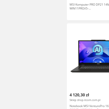
MSI Komputer PRO DP21 14
WIN11PRO/i5-
14400/16GB/512SSD/Czarny
4 120,30 zł
Sklep shop.itcom.com.pl
Notebook MSI VenturePro 16