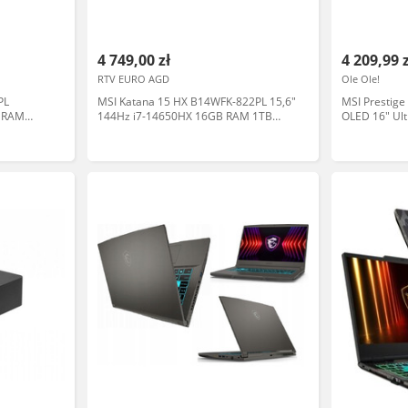
4 749,00 zł
4 209,99 
RTV EURO AGD
Ole Ole!
PL
MSI Katana 15 HX B14WFK-822PL 15,6"
MSI Prestig
B RAM
144Hz i7-14650HX 16GB RAM 1TB
OLED 16" Ul
LSS3
Dysk SSD RTX5060 DLSS4 Win11
Dysk SSD Win
Czarny Laptop gamingowy
Laptop