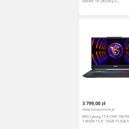
006XPL 16"2K/Ultra 5
125H/16GB/SSD512GB/RTX4
3 799,00 zł
Sklep komputronik.pl
MSI Cyborg 15 A13VE-1067XPL
13620H 15,6'' 16GB 512GB 
4050