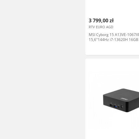
3 799,00 zł
RTV EURO AGD
MSI Cyborg 15 A13VE-1067X
15,6"144Hz i7-13620H 16G
512GB Dysk SSD RTX4050 D
Czarny Laptop gamingowy