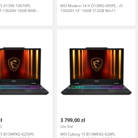
15 A13VE-1067XPL
MSI Modern 14 H D13MG-095PL - i5-
i7-13620H 16GB RAM
13420H 14'' 16GB 512GB Win11
 SSD RTX4050 DLSS3
op gamingowy
zł
3 799,00 zł
D
Ole Ole!
15 B13WFKG-625XPL
MSI Cyborg 15 B13WEKG-628PL