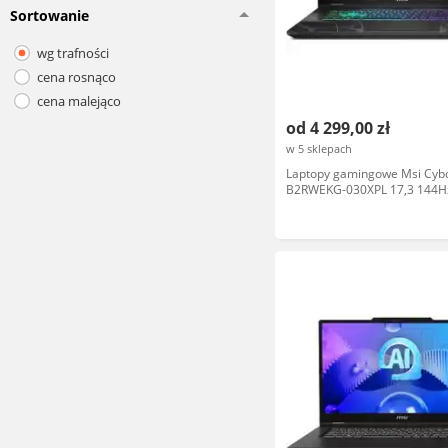
Sortowanie
wg trafności
cena rosnąco
cena malejąco
od 4 299,00 zł
w 5 sklepach
Laptopy gamingowe Msi Cyb
B2RWEKG-030XPL 17,3 144Hz
210H 16GB RAM 512GB SSD
DLSS4 Czarny