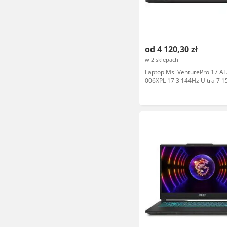
od 4 120,30 zł
w 2 sklepach
Laptop Msi VenturePro 17 AI
006XPL 17 3 144Hz Ultra 7 
1TB SSD RTX4050 DLSS3 Sza