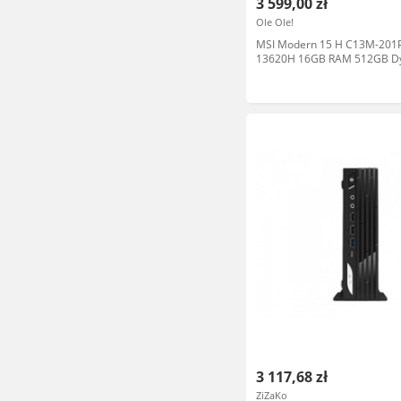
3 599,00 zł
Ole Ole!
MSI Modern 15 H C13M-201PL
13620H 16GB RAM 512GB D
Win11 Czarny Laptop
3 117,68 zł
ZiZaKo