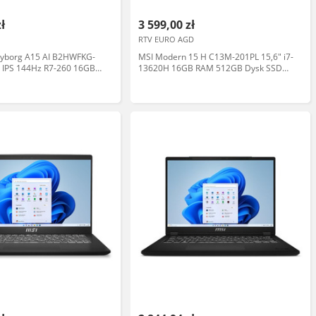
zł
3 599,00 zł
RTV EURO AGD
Cyborg A15 AI B2HWFKG-
MSI Modern 15 H C13M-201PL 15,6" i7-
" IPS 144Hz R7-260 16GB
13620H 16GB RAM 512GB Dysk SSD
SSD GeForce RTX5060
Win11 Czarny Laptop
je AI Zyskaj