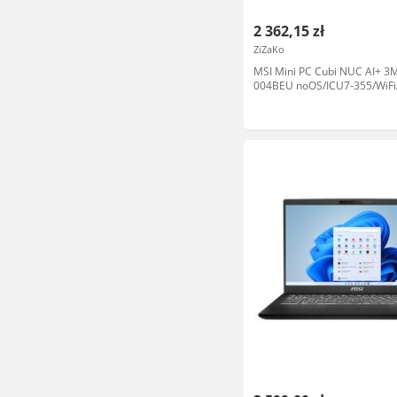
2 362,15 zł
ZiZaKo
MSI Mini PC Cubi NUC AI+ 3
004BEU noOS/ICU7-355/WiFi