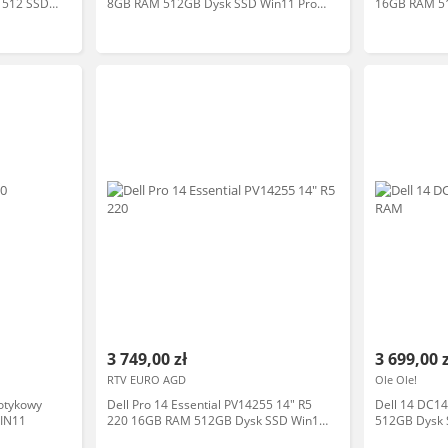
 512 SSD
8GB RAM 512GB Dysk SSD Win11 Pro
16GB RAM 5
Srebrny Funkcje AI Laptop biznesowy
Srebrny Funk
3 749,00 zł
3 699,00 
RTV EURO AGD
Ole Ole!
otykowy
Dell Pro 14 Essential PV14255 14" R5
Dell 14 DC1
IN11
220 16GB RAM 512GB Dysk SSD Win11
512GB Dysk 
Pro Czarny Funkcje AI Laptop
AI Laptop