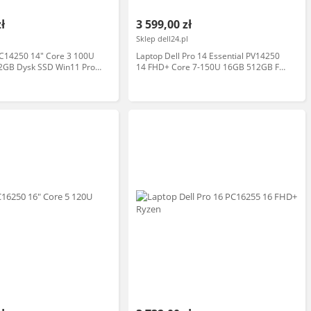
zł
3 599,00 zł
Sklep dell24.pl
PC14250 14" Core 3 100U
Laptop Dell Pro 14 Essential PV14250
GB Dysk SSD Win11 Pro
14 FHD+ Core 7-150U 16GB 512GB FPR
cje AI Laptop biznesowy
BK 3YPS W11P Platinum Silver