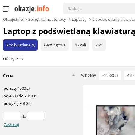
Okazje.info
Sprzęt komputerowy
Laptopy
Z podświetlaną klawiat
Laptop z podświetlaną klawiaturą
Podświetlane
Gamingowe
17 cali
2w1
close
Oferty: 533
Wg ceny
Cena
< 4500 zł
4500
poniżej 4500 zł
od 4500 do 7010 zł
powyżej 7010 zł
do
Zastosuj