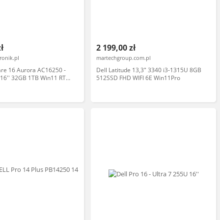
zł
2 199,00 zł
ronik.pl
martechgroup.com.pl
are 16 Aurora AC16250 -
Dell Latitude 13,3" 3340 i3-1315U 8GB
 16'' 32GB 1TB Win11 RTX
512SSD FHD WIFI 6E Win11Pro