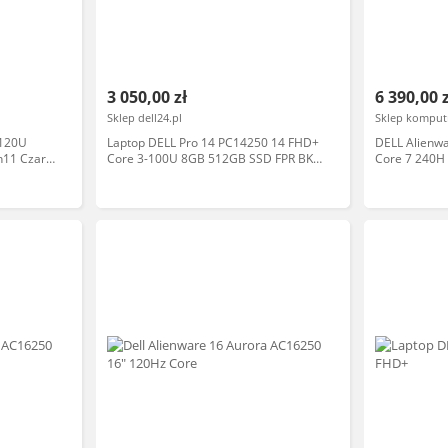
3 050,00 zł
6 390,00 
Sklep dell24.pl
Sklep komput
 120U
Laptop DELL Pro 14 PC14250 14 FHD+
DELL Alienw
n11 Czarny
Core 3-100U 8GB 512GB SSD FPR BK
Core 7 240H
W11P 3YPS Szary
5060