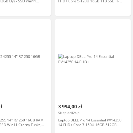
12GB Dysk SSD Win11
FHD+ Core 5-120U 16GB 1TB SSD FPR
cje AI Laptop
BK W11P EDU 5YPS
zł
3 994,00 zł
Sklep dell24.pl
4255 14" R7 250 16GB RAM
Laptop DELL Pro 14 Essential PV14250
SSD Win11 Czarny Funkcje
14 FHD+ Core 7-150U 16GB 512GB
SSD FPR BK W11P 3YPS Platinum Silver