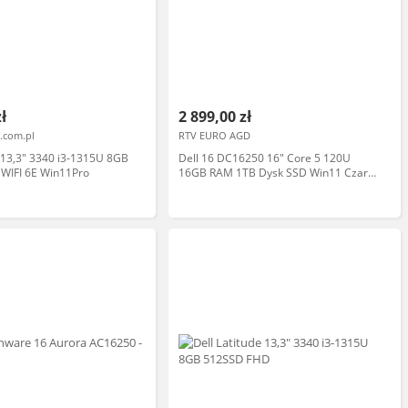
zł
2 899,00 zł
.com.pl
RTV EURO AGD
e 13,3" 3340 i3-1315U 8GB
Dell 16 DC16250 16" Core 5 120U
WIFI 6E Win11Pro
16GB RAM 1TB Dysk SSD Win11 Czarny
Funkcje AI Laptop