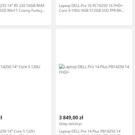
4255 14" R5 220 16GB RAM
Laptop DELL Pro 16 PC16250 16 FHD+
SSD Win11 Czarny Funkcje
Core 3-100U 8GB 512GB SSD FPR BK
W11P 3YPS Czarny
zł
3 849,00 zł
Sklep dell24.pl
4250 14" Core 5 120U
Laptop DELL Pro 14 Plus PB14250 14