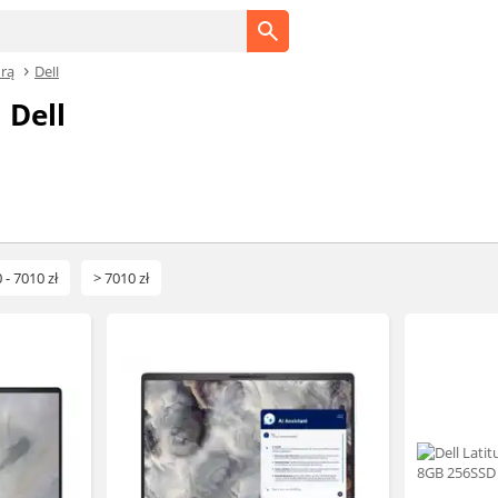
urą
Dell
 Dell
 - 7010 zł
> 7010 zł