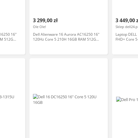
3 299,00 zł
3 449,00 
Ole Ole!
Sklep dell24.p
16250 16"
Dell Alienware 16 Aurora AC16250 16"
Laptop DELL 
AM 512GB
120Hz Core 5 210H 16GB RAM 512GB
FHD+ Core 
11
Dysk SSD RTX3050 DLSS Win11
FPR BK W11P
Granatowy Funkcje AI Laptop
gamingowy