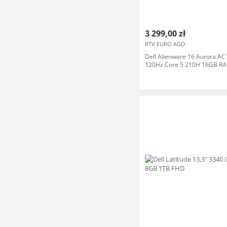
3 299,00 zł
RTV EURO AGD
Dell Alienware 16 Aurora AC
120Hz Core 5 210H 16GB R
Dysk SSD RTX3050 DLSS Win
Granatowy Funkcje AI Laptop
gamingowy