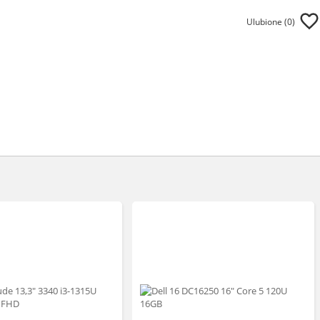
Ulubione (
0
)