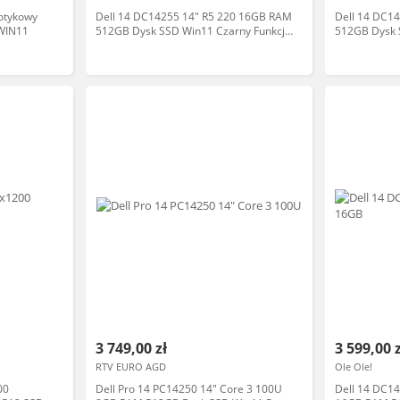
otykowy
Dell 14 DC14255 14" R5 220 16GB RAM
Dell 14 DC1
WIN11
512GB Dysk SSD Win11 Czarny Funkcje
512GB Dysk 
AI Laptop
AI Laptop
3 749,00 zł
3 599,00 
RTV EURO AGD
Ole Ole!
00
Dell Pro 14 PC14250 14" Core 3 100U
Dell 14 DC1