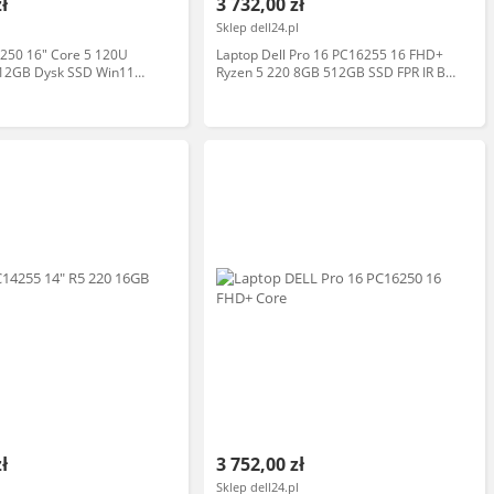
zł
3 732,00 zł
Sklep dell24.pl
6250 16" Core 5 120U
Laptop Dell Pro 16 PC16255 16 FHD+
12GB Dysk SSD Win11
Ryzen 5 220 8GB 512GB SSD FPR IR BK
je AI Laptop
W11P 3YPS
zł
3 752,00 zł
Sklep dell24.pl