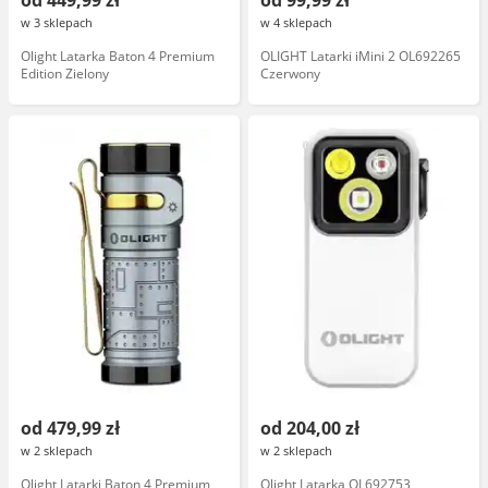
od 449,99 zł
od 99,99 zł
w 3 sklepach
w 4 sklepach
Olight Latarka Baton 4 Premium
OLIGHT Latarki iMini 2 OL692265
Edition Zielony
Czerwony
od 479,99 zł
od 204,00 zł
w 2 sklepach
w 2 sklepach
Olight Latarki Baton 4 Premium
Olight Latarka OL692753