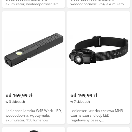
akumulator, wodoodporność IP54,
wodoodporność IP54, akumulator
ergonomiczny uchwyt,
litowo-jonowy, funkcja zoom,
kompaktowa, czarna
czarna
od 169,99 zł
od 199,99 zł
w 3 sklepach
w 7 sklepach
Ledlenser Latarka W4R Work, LED,
Ledlenser Latarka czołowa MH5
wodoodporna, wytrzymała,
czarna szara, diody LED,
akumulator, 150 lumenów
regulowany pasek,
wodoodporność IP54