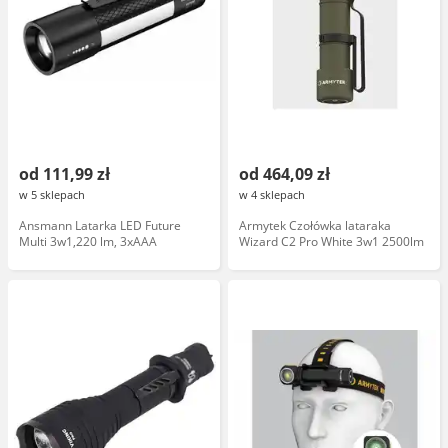
od 111,99 zł
od 464,09 zł
w 5 sklepach
w 4 sklepach
Ansmann Latarka LED Future
Armytek Czołówka lataraka
Multi 3w1,220 lm, 3xAAA
Wizard C2 Pro White 3w1 2500lm