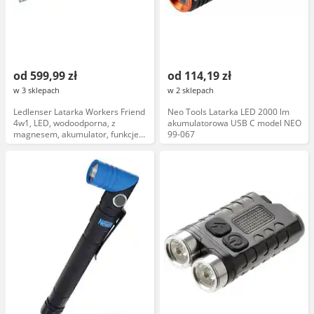
od 599,99 zł
od 114,19 zł
w 3 sklepach
w 2 sklepach
Ledlenser Latarka Workers Friend
Neo Tools Latarka LED 2000 lm
4w1, LED, wodoodporna, z
akumulatorowa USB C model NEO
magnesem, akumulator, funkcje
99-067
światła białego i czerwonego,
model 2023