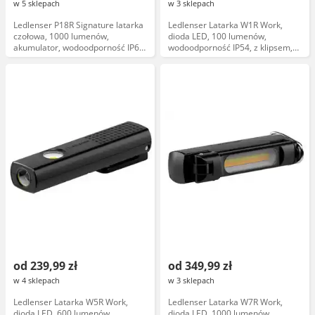
w 5 sklepach
w 3 sklepach
Ledlenser P18R Signature latarka
Ledlenser Latarka W1R Work,
czołowa, 1000 lumenów,
dioda LED, 100 lumenów,
akumulator, wodoodporność IP68,
wodoodporność IP54, z klipsem,
tryby świecenia, czarna
zasilanie bateriami AAA
od 239,99 zł
od 349,99 zł
w 4 sklepach
w 3 sklepach
Ledlenser Latarka W5R Work,
Ledlenser Latarka W7R Work,
dioda LED, 600 lumenów,
dioda LED, 1000 lumenów,