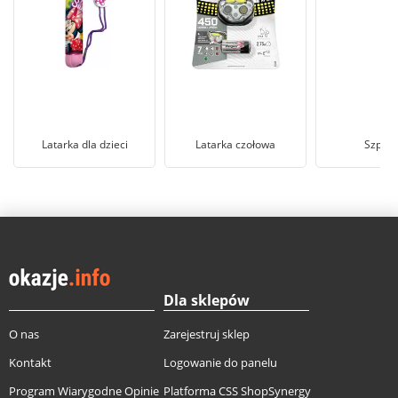
Latarka dla dzieci
Latarka czołowa
Szpera
Dla sklepów
O nas
Zarejestruj sklep
Kontakt
Logowanie do panelu
Program Wiarygodne Opinie
Platforma CSS ShopSynergy