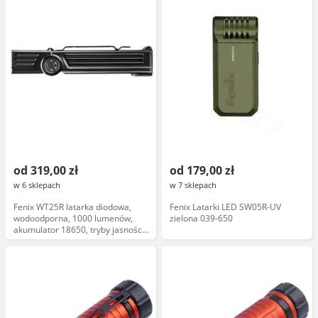
od 319,00 zł
od 179,00 zł
w 6 sklepach
w 7 sklepach
Fenix WT25R latarka diodowa,
Fenix Latarki LED SW05R-UV
wodoodporna, 1000 lumenów,
zielona 039-650
akumulator 18650, tryby jasności,
z funkcją stroboskopu