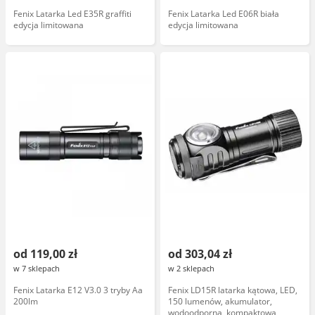
Fenix Latarka Led E35R graffiti
Fenix Latarka Led E06R biała
edycja limitowana
edycja limitowana
od 119,00 zł
od 303,04 zł
w 7 sklepach
w 2 sklepach
Fenix Latarka E12 V3.0 3 tryby Aa
Fenix LD15R latarka kątowa, LED,
200lm
150 lumenów, akumulator,
wodoodporna, kompaktowa