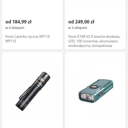
od 184,99 zł
od 249,00 zł
w 6 sklepach
w 5 sklepach
Fenix Latarka ręczna WF11E
Fenix E18R V2.0 latarka diodowa,
WF11E
LED, 100 lumenów, akumulator,
wodoodporna, kompaktowa