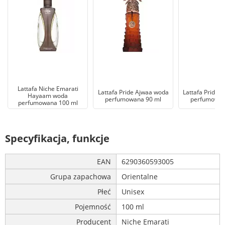
Lattafa Niche Emarati
Lattafa Pride Ajwaa woda
Lattafa Pride 
Hayaam woda
perfumowana 90 ml
perfumowan
perfumowana 100 ml
Specyfikacja, funkcje
EAN
6290360593005
Grupa zapachowa
Orientalne
Płeć
Unisex
Pojemność
100 ml
Producent
Niche Emarati