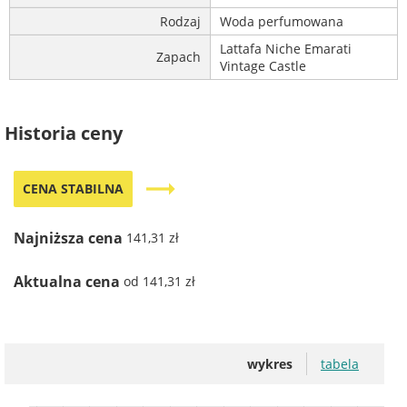
Rodzaj
Woda perfumowana
Lattafa Niche Emarati
Zapach
Vintage Castle
Historia ceny
trending_flat
CENA STABILNA
Najniższa cena
141,31 zł
Aktualna cena
od 141,31 zł
wykres
tabela