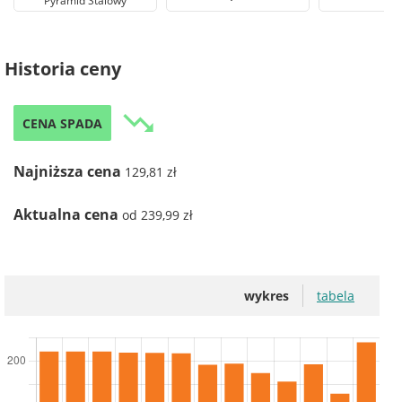
Pyramid Stalowy
Historia ceny
trending_down
CENA SPADA
Najniższa cena
129,81 zł
Aktualna cena
od 239,99 zł
wykres
tabela