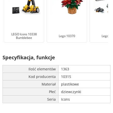
LEGO Icons 10338
Lego 10370
Lego 10
Bumblebee
Specyfikacja, funkcje
Ilość elementów
1363
Kod producenta
10315
Materiał
plastikowe
Płeć
dziewczynki
Seria
Icons