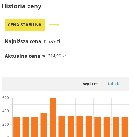
Historia ceny
trending_flat
CENA STABILNA
Najniższa cena
315,99 zł
Aktualna cena
od 314,99 zł
wykres
tabela