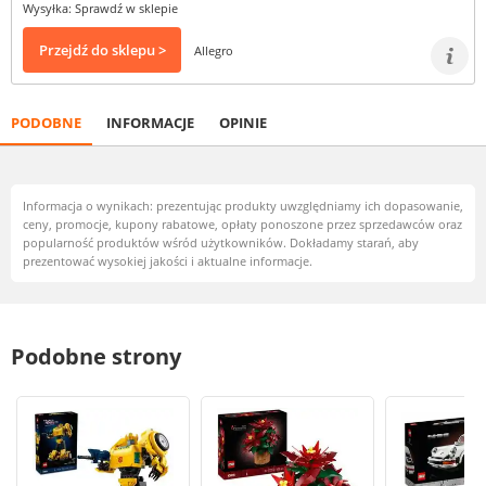
Wysyłka: Sprawdź w sklepie
Przejdź do sklepu >
Allegro
PODOBNE
INFORMACJE
OPINIE
Informacja o wynikach: prezentując produkty uwzględniamy ich dopasowanie,
ceny, promocje, kupony rabatowe, opłaty ponoszone przez sprzedawców oraz
popularność produktów wśród użytkowników. Dokładamy starań, aby
prezentować wysokiej jakości i aktualne informacje.
Podobne strony