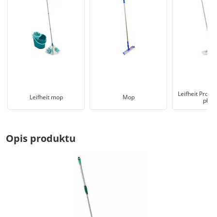
Leifheit Profi
Leifheit mop
Mop
płask
Opis produktu