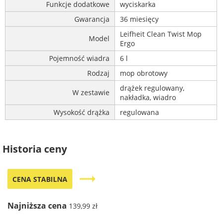
Funkcje dodatkowe
wyciskarka
Gwarancja
36 miesięcy
Leifheit Clean Twist Mop
Model
Ergo
Pojemność wiadra
6 l
Rodzaj
mop obrotowy
drążek regulowany,
W zestawie
nakładka, wiadro
Wysokość drążka
regulowana
Historia ceny
trending_flat
CENA STABILNA
Najniższa cena
139,99 zł