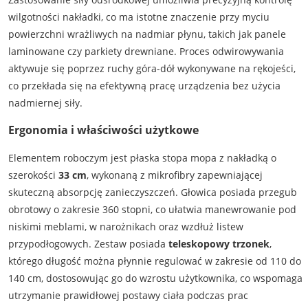
wilgotności nakładki, co ma istotne znaczenie przy myciu
powierzchni wrażliwych na nadmiar płynu, takich jak panele
laminowane czy parkiety drewniane. Proces odwirowywania
aktywuje się poprzez ruchy góra-dół wykonywane na rękojeści,
co przekłada się na efektywną pracę urządzenia bez użycia
nadmiernej siły.
Ergonomia i właściwości użytkowe
Elementem roboczym jest płaska stopa mopa z nakładką o
szerokości
33 cm
, wykonaną z mikrofibry zapewniającej
skuteczną absorpcję zanieczyszczeń. Głowica posiada przegub
obrotowy o zakresie 360 stopni, co ułatwia manewrowanie pod
niskimi meblami, w narożnikach oraz wzdłuż listew
przypodłogowych. Zestaw posiada
teleskopowy trzonek
,
którego długość można płynnie regulować w zakresie od 110 do
140 cm, dostosowując go do wzrostu użytkownika, co wspomaga
utrzymanie prawidłowej postawy ciała podczas prac