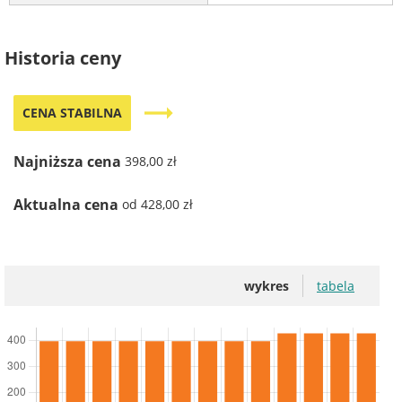
Historia ceny
trending_flat
CENA STABILNA
Najniższa cena
398,00 zł
Aktualna cena
od 428,00 zł
wykres
tabela