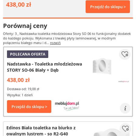
438,00 zł
Przejdź do sklepu >
Porównaj ceny
Oferty: 3
, Nadstawka toaletka młodzieżowa Story SO 06 to funkcjonalny dodatek
do każdego pokoju. Wykonana z trwałej płyty laminowanej, w modnym
połączeniu białego matu i d...
rozwiń
POLECANA OFERTA
Nadstawka - Toaletka młodzieżowa
STORY SO-06 Biały + Dąb
438,00 zł
Dostawa od: 19,00 zł
Wysyłka: 1 dzień
Przejdź do sklepu >
Edinos Biała toaletka na biurko z
owalnym lustrem - so R2-G40