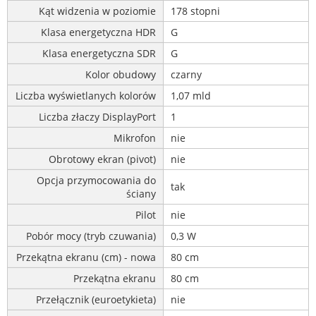
Kąt widzenia w poziomie
178 stopni
Klasa energetyczna HDR
G
Klasa energetyczna SDR
G
Kolor obudowy
czarny
Liczba wyświetlanych kolorów
1,07 mld
Liczba złaczy DisplayPort
1
Mikrofon
nie
Obrotowy ekran (pivot)
nie
Opcja przymocowania do
tak
ściany
Pilot
nie
Pobór mocy (tryb czuwania)
0,3 W
Przekątna ekranu (cm) - nowa
80 cm
Przekątna ekranu
80 cm
Przełącznik (euroetykieta)
nie