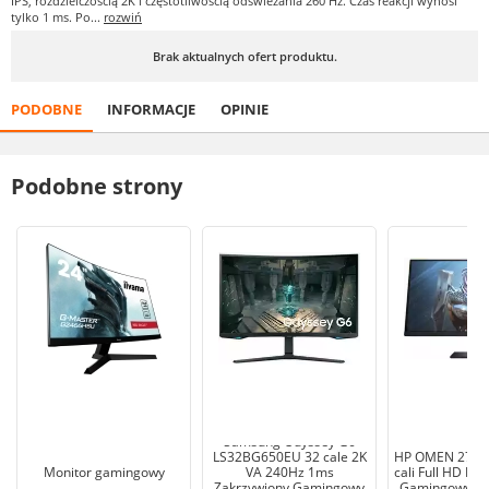
IPS, rozdzielczością 2K i częstotliwością odświeżania 260 Hz. Czas reakcji wynosi
tylko 1 ms. Po...
rozwiń
Brak aktualnych ofert produktu.
PODOBNE
INFORMACJE
OPINIE
Podobne strony
Samsung Odyssey G6
LS32BG650EU 32 cale 2K
HP OMEN 27 (7
Monitor gamingowy
VA 240Hz 1ms
cali Full HD IP
Zakrzywiony Gamingowy
Gamingowy mo