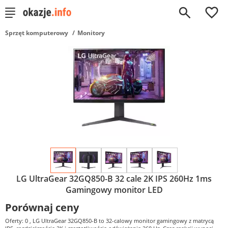
0
Sprzęt komputerowy
Monitory
LG UltraGear 32GQ850-B 32 cale 2K IPS 260Hz 1ms
Gamingowy monitor LED
Porównaj ceny
Oferty: 0
, LG UltraGear 32GQ850-B to 32-calowy monitor gamingowy z matrycą