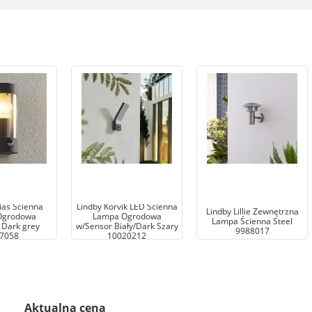
ias Ścienna
Lindby Korvik LED Ścienna
Lindby Lillie Zewnętrzna
Ogrodowa
Lampa Ogrodowa
Lampa Ścienna Steel
 Dark grey
w/Sensor Biały/Dark Szary
9988017
7058
10020212
Aktualna cena