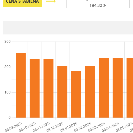
trending_flat
CENA STABILNA
184,30 zł