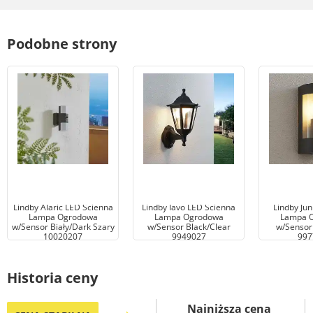
Podobne strony
Lindby Alaric LED Ścienna
Lindby Iavo LED Ścienna
Lindby Jun
Lampa Ogrodowa
Lampa Ogrodowa
Lampa 
w/Sensor Biały/Dark Szary
w/Sensor Black/Clear
w/Sensor
10020207
9949027
997
Historia ceny
Najniższa cena