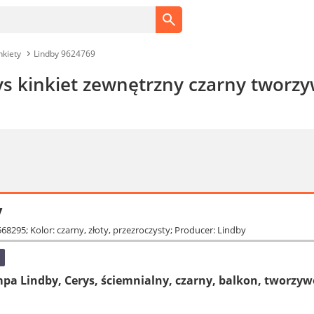
nkiety
Lindby 9624769
ys kinkiet zewnętrzny czarny tworz
y
68295; Kolor: czarny, złoty, przezroczysty; Producer: Lindby
a Lindby, Cerys, ściemnialny, czarny, balkon, tworzyw