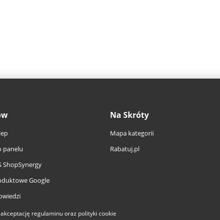
ów
Na Skróty
lep
Mapa kategorii
 panelu
Rabatuj.pl
S ShopSynergy
oduktowe Google
owiedzi
a akceptację
regulaminu
oraz
polityki cookie