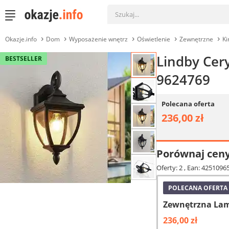
Okazje.info
Dom
Wyposażenie wnętrz
Oświetlenie
Zewnętrzne
Ki
Lindby Cer
BESTSELLER
9624769
Polecana oferta
236,00 zł
Porównaj cen
Oferty: 2
, Ean: 42510965
POLECANA OFERTA
Zewnętrzna Lamp
236,00 zł