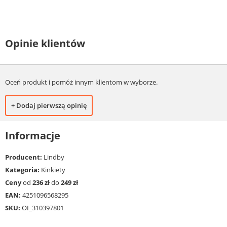
Opinie klientów
Oceń produkt i pomóż innym klientom w wyborze.
+ Dodaj pierwszą opinię
Informacje
Producent:
Lindby
Kategoria:
Kinkiety
Ceny
od
236 zł
do
249 zł
EAN:
4251096568295
SKU:
OI_310397801