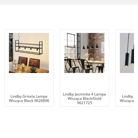
Lindby Jasminka 4 Lampa
Lindby Grisela Lampa
Lindby J
Wisząca Black/Gold
Wisząca Black 9626896
Wisząca B
9621725