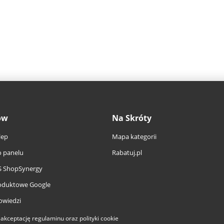
ów
Na Skróty
lep
Mapa kategorii
 panelu
Rabatuj.pl
S ShopSynergy
oduktowe Google
owiedzi
a akceptację
regulaminu
oraz
polityki cookie