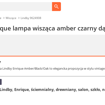
e
Wiszące
Lindby 9624908
ique lampa wisząca amber czarny d
y
ca Lindby Enrique Amber/Black/Oak to elegancka propozycja w stylu vint
indby, Enrique, ściemnialny, drewniany, salon, szkło,