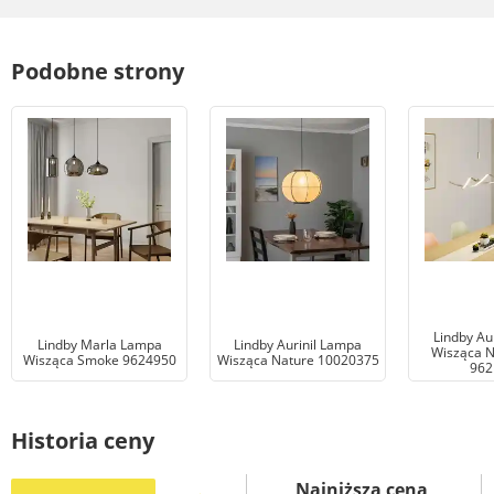
Podobne strony
Lindby A
Lindby Marla Lampa
Lindby Aurinil Lampa
Wisząca N
Wisząca Smoke 9624950
Wisząca Nature 10020375
962
Historia ceny
Najniższa cena