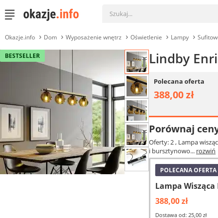
Okazje.info
Dom
Wyposażenie wnętrz
Oświetlenie
Lampy
Sufitow
Lindby Enr
BESTSELLER
Polecana oferta
388,00 zł
Porównaj cen
Oferty: 2
, Lampa wiszą
i bursztynowo...
rozwiń
POLECANA OFERTA
Lampa Wisząca L
388,00 zł
Dostawa od: 25,00 zł