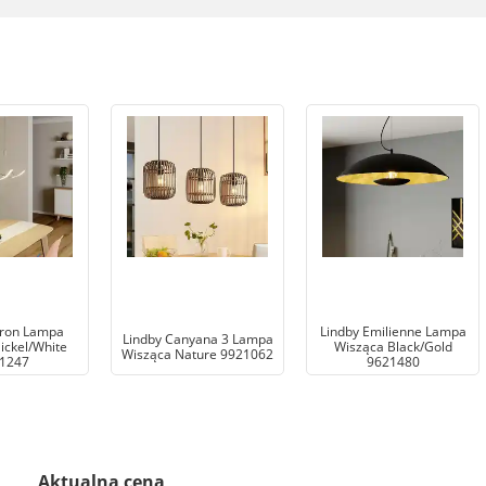
uron Lampa
Lindby Emilienne Lampa
Lindby Canyana 3 Lampa
ickel/White
Wisząca Black/Gold
Wisząca Nature 9921062
1247
9621480
Aktualna cena