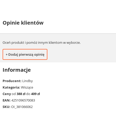
Opinie klientów
Oceń produkt i pomóż innym klientom w wyborze.
+ Dodaj pierwszą opinię
Informacje
Producent:
Lindby
Kategoria:
Wiszące
Ceny
od
388 zł
do
409 zł
EAN:
4251096570083
SKU:
OI_381066062