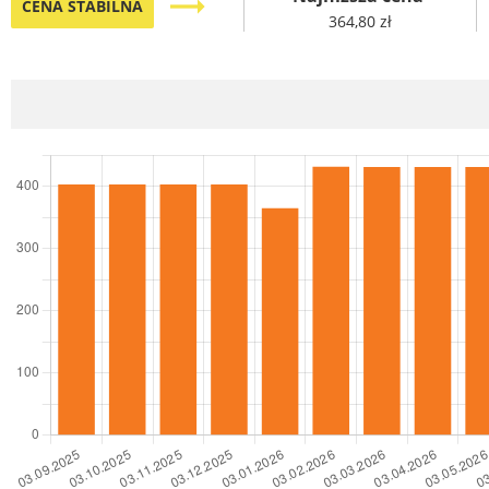
trending_flat
CENA STABILNA
364,80 zł