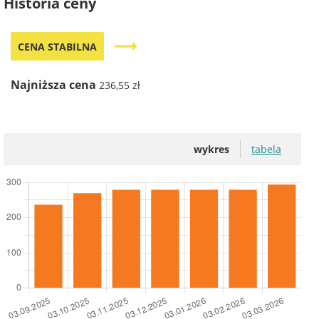
Historia ceny
trending_flat
CENA STABILNA
Najniższa cena
236,55 zł
wykres
tabela