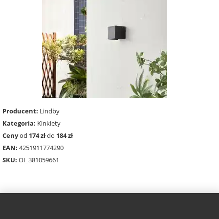
Producent:
Lindby
Kategoria:
Kinkiety
Ceny
od
174 zł
do
184 zł
EAN:
4251911774290
SKU:
OI_381059661