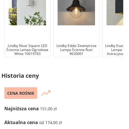
Lindby Nivar Square LED
Lindby Eddie Zewnętrzna
Lindby Esani L
Ścienna Lampa Ogrodowa
Lampa Ścienna Rust
Lampa Og
White 10019783
9630001
Antracytowy 
Historia ceny
trending_up
CENA ROŚNIE
Najniższa cena
151,00 zł
Aktualna cena
od 174,00 zł