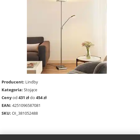
Producent:
Lindby
Kategoria:
Stojące
Ceny
od
431 zł
do
454 zł
EAN:
4251096587081
SKU:
OI_381052488