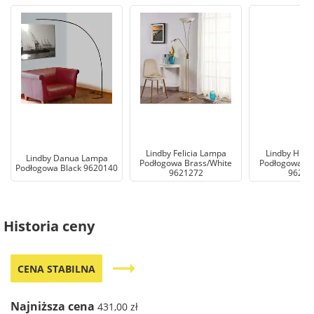
Lindby Felicia Lampa
Lindby Hilm
Lindby Danua Lampa
Podłogowa Brass/White
Podłogowa Wo
Podłogowa Black 9620140
9621272
96241
Historia ceny
trending_flat
CENA STABILNA
Najniższa cena
431,00 zł