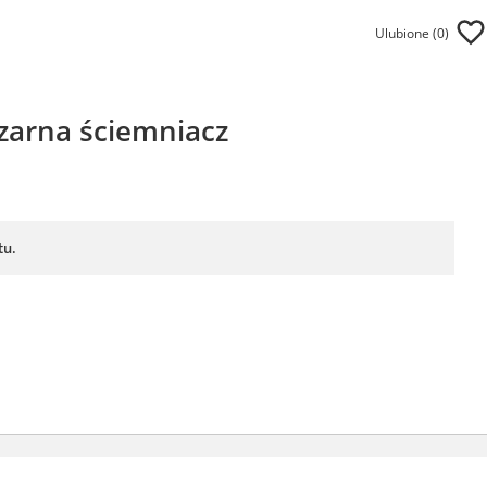
Ulubione (
0
)
czarna ściemniacz
tu.