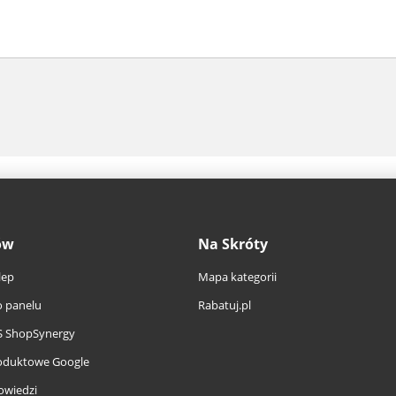
ów
Na Skróty
lep
Mapa kategorii
 panelu
Rabatuj.pl
S ShopSynergy
oduktowe Google
owiedzi