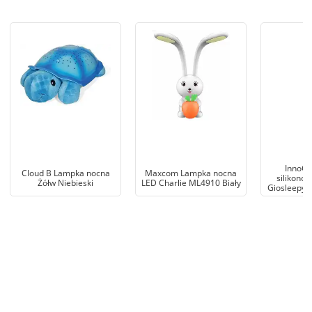
InnoGi
Cloud B Lampka nocna
Maxcom Lampka nocna
silikono
Żółw Niebieski
LED Charlie ML4910 Biały
Giosleepy 