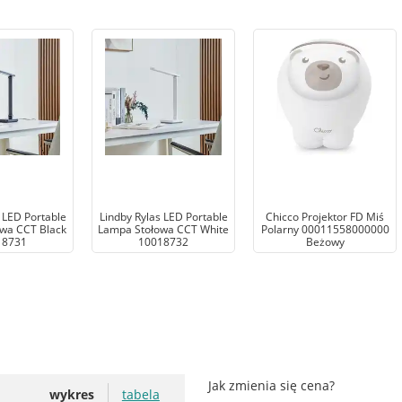
 LED Portable
Lindby Rylas LED Portable
Chicco Projektor FD Miś
wa CCT Black
Lampa Stołowa CCT White
Polarny 00011558000000
18731
10018732
Beżowy
Jak zmienia się cena?
wykres
tabela