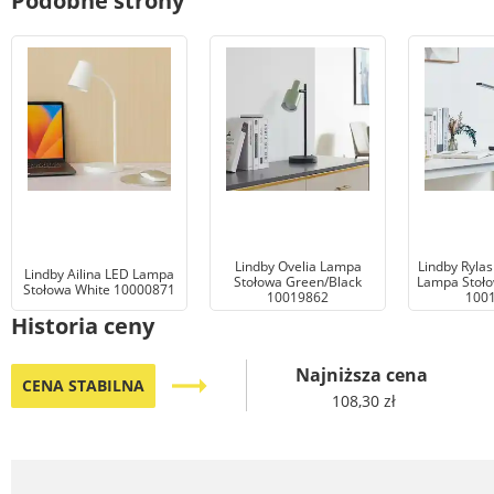
Podobne strony
Lindby Ovelia Lampa
Lindby Rylas
Lindby Ailina LED Lampa
Stołowa Green/Black
Lampa Stoło
Stołowa White 10000871
10019862
100
Historia ceny
Najniższa cena
trending_flat
CENA STABILNA
108,30 zł