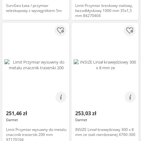
SurvGeo Łata / przymiar
Limit Przymiar kreskowy stalowy,
teleskopowy z wysięgnikiem 5m
bezodbłyskowy 1000 mm 35x1,5
mm 84270404
251,46 zł
253,03 zł
Darmet
Darmet
Limit Przymiar wysuwny do metalu
INSIZE Liniał krawędziowy 300 x 8
znacznik traserski 200 mm
mm ze stali nierdzewnej 4700-300
97170104