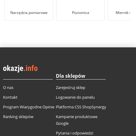
Narzędzia pomiarowe
Poziomica
Miernik ele
Dla sklepów
O nas
Zarejestruj sklep
Kontakt
Logowanie do panelu
Program Wiarygodne Opinie
Platforma CSS ShopSynergy
Ranking sklepów
Kampanie produktowe
Google
Pytania i odpowiedzi