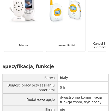
Canpol Babie
Niania
Beurer BY 84
Elektroniczna
Specyfikacja, funkcje
Barwa
biały
Długość pracy przy zasilaniu
0 h
bateriami
dwustronna komunikacja,
Dodatkowe opcje
funkcja zoom, tryb nocny
Ekran
nie