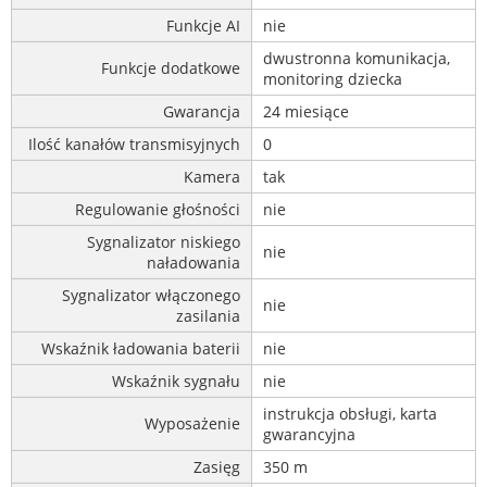
Funkcje AI
nie
dwustronna komunikacja,
Funkcje dodatkowe
monitoring dziecka
Gwarancja
24 miesiące
Ilość kanałów transmisyjnych
0
Kamera
tak
Regulowanie głośności
nie
Sygnalizator niskiego
nie
naładowania
Sygnalizator włączonego
nie
zasilania
Wskaźnik ładowania baterii
nie
Wskaźnik sygnału
nie
instrukcja obsługi, karta
Wyposażenie
gwarancyjna
Zasięg
350 m