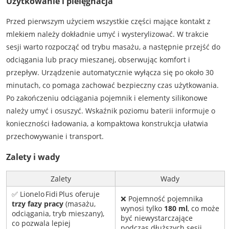
Użytkowanie i pielęgnacja
Przed pierwszym użyciem wszystkie części mające kontakt z
mlekiem należy dokładnie umyć i wysterylizować. W trakcie
sesji warto rozpocząć od trybu masażu, a następnie przejść do
odciągania lub pracy mieszanej, obserwując komfort i
przepływ. Urządzenie automatycznie wyłącza się po około 30
minutach, co pomaga zachować bezpieczny czas użytkowania.
Po zakończeniu odciągania pojemnik i elementy silikonowe
należy umyć i osuszyć. Wskaźnik poziomu baterii informuje o
konieczności ładowania, a kompaktowa konstrukcja ułatwia
przechowywanie i transport.
Zalety i wady
Zalety
Wady
✅ Lionelo Fidi Plus oferuje
❌ Pojemność pojemnika
trzy fazy pracy
(masażu,
wynosi tylko
180 ml
, co może
odciągania, tryb mieszany),
być niewystarczające
co pozwala lepiej
podczas dłuższych sesji