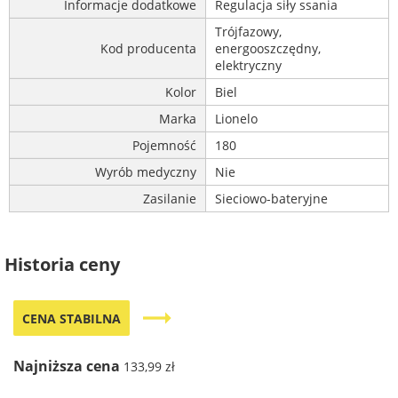
Informacje dodatkowe
Regulacja siły ssania
Trójfazowy,
Kod producenta
energooszczędny,
elektryczny
Kolor
Biel
Marka
Lionelo
Pojemność
180
Wyrób medyczny
Nie
Zasilanie
Sieciowo-bateryjne
Historia ceny
trending_flat
CENA STABILNA
Najniższa cena
133,99 zł