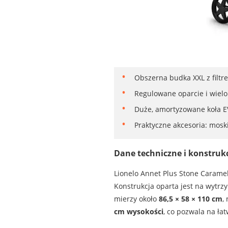
Obszerna budka XXL z filt
Regulowane oparcie i wiel
Duże, amortyzowane koła EV
Praktyczne akcesoria: moski
Dane techniczne i konstruk
Lionelo Annet Plus Stone Carame
Konstrukcja oparta jest na wytr
mierzy około
86,5 × 58 × 110 cm
,
cm wysokości
, co pozwala na ła