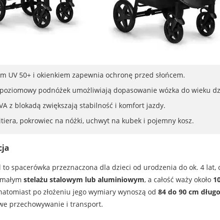
rem UV 50+ i okienkiem zapewnia ochronę przed słońcem.
opoziomowy podnóżek umożliwiają dopasowanie wózka do wieku dz
A z blokadą zwiększają stabilność i komfort jazdy.
tiera, pokrowiec na nóżki, uchwyt na kubek i pojemny kosz.
cja
l to spacerówka przeznaczona dla dzieci od urodzenia do ok. 4 la
zymałym
stelażu stalowym lub aluminiowym
, a całość waży około
10
 natomiast po złożeniu jego wymiary wynoszą od
84 do 90 cm długo
twe przechowywanie i transport.