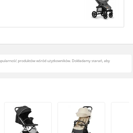
popularność produktów wśród użytkowników. Dokładamy starań, aby