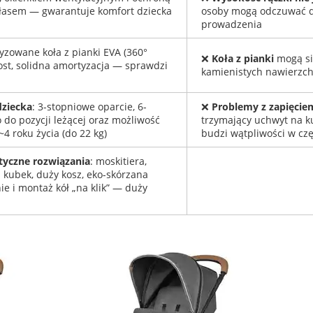
łasem — gwarantuje komfort dziecka
osoby mogą odczuwać d
prowadzenia
yzowane koła z pianki EVA (360°
❌
Koła z pianki
mogą się
ost, solidna amortyzacja — sprawdzi
kamienistych nawierzc
dziecka
: 3-stopniowe oparcie, 6-
❌
Problemy z zapięcie
 do pozycji leżącej oraz możliwość
trzymający uchwyt na 
4 roku życia (do 22 kg)
budzi wątpliwości w cz
tyczne rozwiązania
: moskitiera,
 kubek, duży kosz, eko-skórzana
nie i montaż kół „na klik” — duży