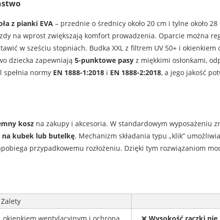
ństwo
oła z pianki EVA
– przednie o średnicy około 20 cm i tylne około 2
azdy na wprost zwiększają komfort prowadzenia. Oparcie można r
tawić w sześciu stopniach. Budka XXL z filtrem UV 50+ i okienkie
wo dziecka zapewniają
5-punktowe pasy
z miękkimi osłonkami, od
l spełnia normy
EN 1888-1:2018
i
EN 1888-2:2018
, a jego jakość po
a
emny kosz
na zakupy i akcesoria. W standardowym wyposażeniu zn
 na kubek lub butelkę
. Mechanizm składania typu „klik” umożliwia
apobiega przypadkowemu rozłożeniu. Dzięki tym rozwiązaniom mod
Zalety
, okienkiem wentylacyjnym i ochroną
❌
Wysokość rączki nie 