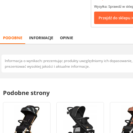
Wysyłka: Sprawdź w skle
Przejdź do sklepu 
PODOBNE
INFORMACJE
OPINIE
Informacja o wynikach: prezentując produkty uwzględniamy ich dopasowanie
prezentować wysokiej jakości i aktualne informacje.
Podobne strony