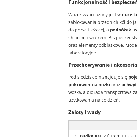
Funkcjonalność i bezpiecze
Wózek wyposażony jest w
duże k
zablokowania przednich kół do j
do pozycji leżącej, a
podnóżek
us
słońcem i wiatrem. Bezpieczeńst
oraz elementy odblaskowe. Mode
laboratoryjne.
Przechowywanie i akcesori
Pod siedziskiem znajduje się
poj
pokrowiec na nóżki
oraz
uchwyt
wózka, a blokada transportowa z
użytkowania na co dzień.
Zalety i wady
✅
Budka XXL
z filtrem UPF50+