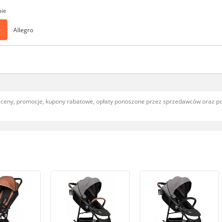
pie
>
Allegro
, ceny, promocje, kupony rabatowe, opłaty ponoszone przez sprzedawców oraz 