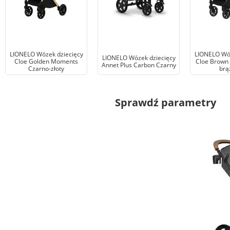
LIONELO Wózek dziecięcy
LIONELO Wóz
LIONELO Wózek dziecięcy
Cloe Golden Moments
Cloe Brown 
Annet Plus Carbon Czarny
Czarno-złoty
brą
Sprawdź parametry