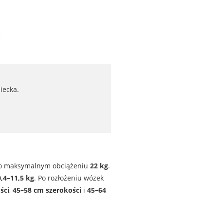
iecka.
t, o maksymalnym obciążeniu
22 kg
.
,4–11,5 kg
. Po rozłożeniu wózek
ści
,
45–58 cm szerokości
i
45–64