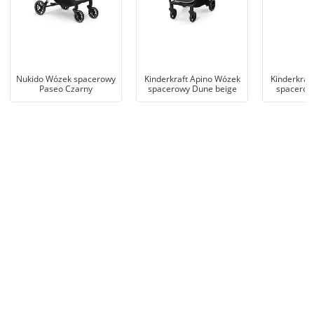
Nukido Wózek spacerowy
Kinderkraft Apino Wózek
Kinderkraf
Paseo Czarny
spacerowy Dune beige
spacerow