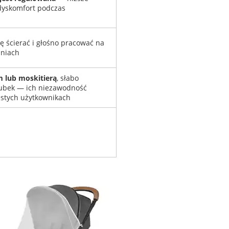
yskomfort podczas
 ścierać i głośno pracować na
hniach
m lub moskitierą
, słabo
kubek — ich niezawodność
ęstych użytkownikach