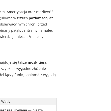
8 cm. Amortyzacja oraz możliwość
egulować w
trzech poziomach
, aż
m obserwacyjnym chroni przed
pinany pałąk, centralny hamulec
twierdzają niezależne testy
ajduje się także
moskitiera
,
 szybkie i wygodne złożenie
el łączy funkcjonalność z wygodą
Wady
jest regulowana
— niższe