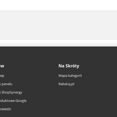
ów
Na Skróty
lep
Mapa kategorii
 panelu
Rabatuj.pl
S ShopSynergy
oduktowe Google
owiedzi