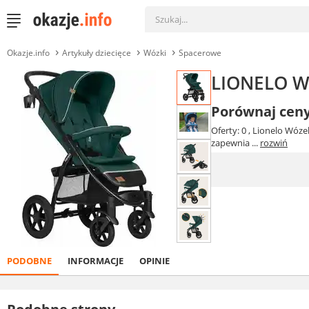
Okazje.info
Artykuły dziecięce
Wózki
Spacerowe
LIONELO Wó
Porównaj cen
Oferty: 0
, Lionelo Wóze
zapewnia ...
rozwiń
PODOBNE
INFORMACJE
OPINIE