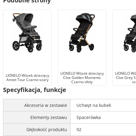
Podobne strony
LIONELO Wózek dziecięcy
LIONELO Wóz
LIONELO Wózek dziecięcy
Cloe Golden Moments
Cloe Grey S
Annet Tour Czarno-szary
Czarno-złoty
sz
Specyfikacja, funkcje
Akcesoria w zestawie
Uchwyt na kubek
Elementy zestawu
Spacerówka
Głębokość produktu
92