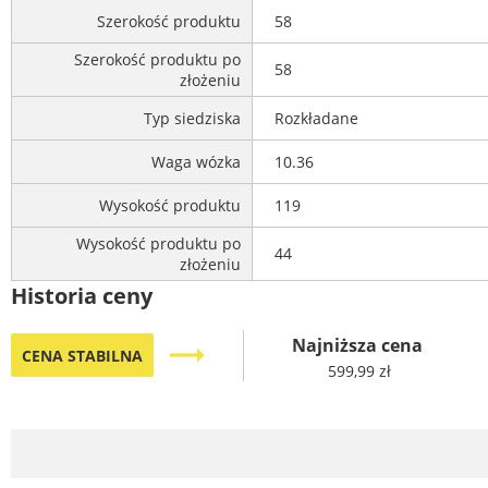
Szerokość produktu
58
Szerokość produktu po
58
złożeniu
Typ siedziska
Rozkładane
Waga wózka
10.36
Wysokość produktu
119
Wysokość produktu po
44
złożeniu
Historia ceny
Najniższa cena
trending_flat
CENA STABILNA
599,99 zł