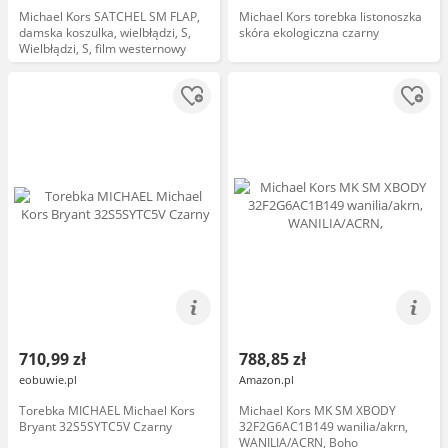
Michael Kors SATCHEL SM FLAP,
Michael Kors torebka listonoszka
damska koszulka, wielbłądzi, S,
skóra ekologiczna czarny
Wielbłądzi, S, film westernowy
710,99 zł
788,85 zł
eobuwie.pl
Amazon.pl
Torebka MICHAEL Michael Kors
Michael Kors MK SM XBODY
Bryant 32S5SYTC5V Czarny
32F2G6AC1B149 wanilia/akrn,
WANILIA/ACRN, Boho