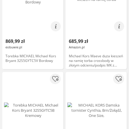
869,99 zł
685,99 zł
eobuwie.pl
Amazon.pl
Torebka MICHAEL Michael Kors
Michael Kors Maeve duża kieszeń
Bryant 32S5GYTC5V Bordowy
na ramię torba crossbody w
złotym odcieniu/podpis MK z
taśmą z logo Kors/czarna