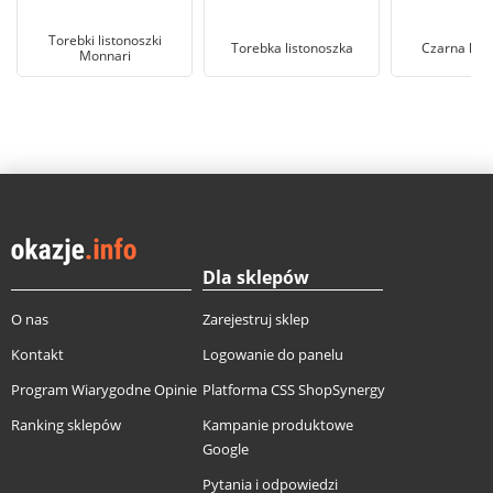
Torebki listonoszki
Torebka listonoszka
Czarna list
Monnari
Dla sklepów
O nas
Zarejestruj sklep
Kontakt
Logowanie do panelu
Program Wiarygodne Opinie
Platforma CSS ShopSynergy
Ranking sklepów
Kampanie produktowe
Google
Pytania i odpowiedzi