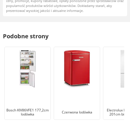
ceny, promocje, kupony rabatowe, opłaty ponoszone przez sprzedawców oraz
popularność produktów wśród użytkowników. Dokładamy starań, aby
prezentować wysokiej jakości i aktualne informacje.
Podobne strony
Bosch KIV86VFE1 177,2cm
Electrolux L
Czerwona lodówka
lodówka
201cm biała