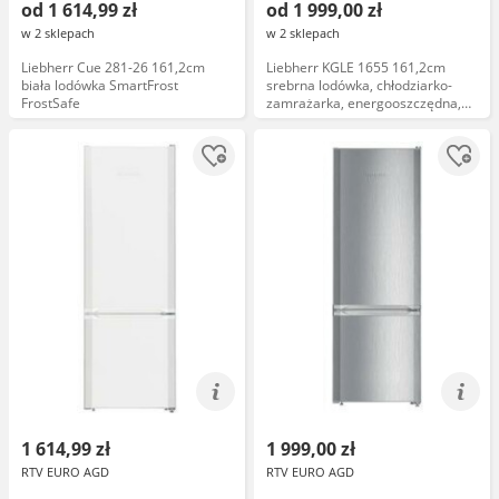
od 1 614,99 zł
od 1 999,00 zł
w 2 sklepach
w 2 sklepach
Liebherr Cue 281-26 161,2cm
Liebherr KGLE 1655 161,2cm
biała lodówka SmartFrost
srebrna lodówka, chłodziarko-
FrostSafe
zamrażarka, energooszczędna,
sterowanie elektroniczne
1 614,99 zł
1 999,00 zł
RTV EURO AGD
RTV EURO AGD