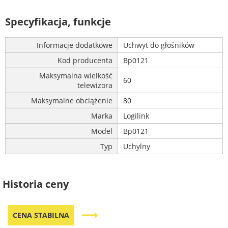
Specyfikacja, funkcje
Informacje dodatkowe
Uchwyt do głośników
Kod producenta
Bp0121
Maksymalna wielkość
60
telewizora
Maksymalne obciążenie
80
Marka
Logilink
Model
Bp0121
Typ
Uchylny
Historia ceny
trending_flat
CENA STABILNA