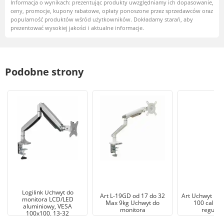
Informacja o wynikach: prezentując produkty uwzględniamy ich dopasowanie,
ceny, promocje, kupony rabatowe, opłaty ponoszone przez sprzedawców oraz
popularność produktów wśród użytkowników. Dokładamy starań, aby
prezentować wysokiej jakości i aktualne informacje.
Podobne strony
Logilink Uchwyt do
Art L-19GD od 17 do 32
Art Uchwyt LCD
monitora LCD/LED
Max 9kg Uchwyt do
100 cali d
aluminiowy, VESA
monitora
regulow
100x100, 13-32