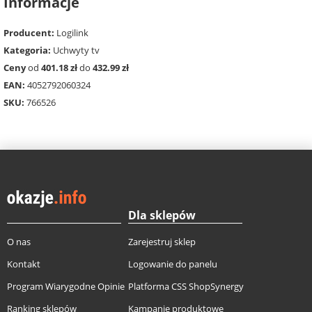
Informacje
Producent:
Logilink
Kategoria:
Uchwyty tv
Ceny
od
401.18 zł
do
432.99 zł
EAN:
4052792060324
SKU:
766526
Dla sklepów
O nas
Zarejestruj sklep
Kontakt
Logowanie do panelu
Program Wiarygodne Opinie
Platforma CSS ShopSynergy
Ranking sklepów
Kampanie produktowe