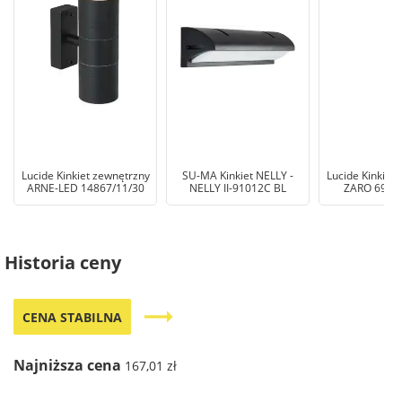
Lucide Kinkiet zewnętrzny
SU-MA Kinkiet NELLY -
Lucide Kinkiet
ARNE-LED 14867/11/30
NELLY II-91012C BL
ZARO 6980
Historia ceny
trending_flat
CENA STABILNA
Najniższa cena
167,01 zł