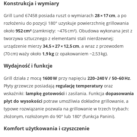
Konstrukcja i wymiary
Grill Lund 67458 posiada ruszt o wymiarach
28 × 17 cm
, a po
rozłożeniu do pozycji 180° uzyskuje powierzchnię grillowania
około
952 cm²
(zamknięty: ~476 cm²). Obudowa wykonana jest z
tworzywa sztucznego z elementami stali nierdzewnej;
urządzenie mierzy
34,5 × 27 × 12,5 cm
, a wraz z przewodem
(70 cm) waży około
1,9 kg
(z opakowaniem ~2,53 kg).
Wydajność i funkcje
Grill działa z mocą
1600 W
przy napięciu
220–240 V / 50–60 Hz
.
Płyty grzewcze posiadają
regulację temperatury
oraz
wskaźniki:
lampkę gotowości
i zasilania. Funkcja
dopasowania
płyt do wysokości
potraw umożliwia dokładne grillowanie, a
typowe rozwiązanie pozwala na grillowanie w trzech trybach:
złożonym, rozłożonym do 90° lub 180° (funkcja Panini).
Komfort użytkowania i czyszczenie