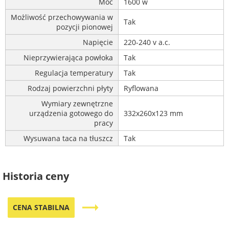
Moc
1600 w
Możliwość przechowywania w
Tak
pozycji pionowej
Napięcie
220-240 v a.c.
Nieprzywierająca powłoka
Tak
Regulacja temperatury
Tak
Rodzaj powierzchni płyty
Ryflowana
Wymiary zewnętrzne
urządzenia gotowego do
332x260x123 mm
pracy
Wysuwana taca na tłuszcz
Tak
Historia ceny
trending_flat
CENA STABILNA