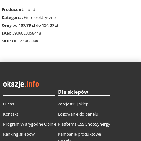
Producent:
Lund
Kategoria:
Grille elektryczne
Ceny
od
107.79 zł
do
154.37 zł
EAN:
5906083058448
SKU:
OI_341806888
Dla sklepów
O nas
Zarejestruj sklep
Kontakt
Logowanie do panelu
Program Wiarygodne Opinie
Platforma CSS ShopSynergy
Ranking sklepów
Kampanie produktowe
Google