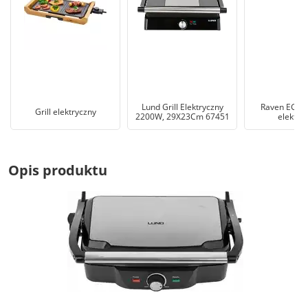
Lund Grill Elektryczny
Raven EGE00
Grill elektryczny
2200W, 29X23Cm 67451
elektry
Opis produktu