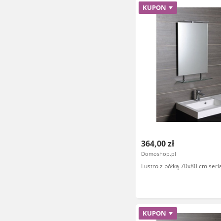
KUPON
364,00 zł
Domoshop.pl
Lustro z półką 70x80 cm ser
KUPON