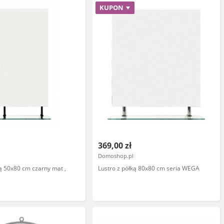
KUPON
369,00 zł
Domoshop.pl
ką 50x80 cm czarny mat ,
Lustro z półką 80x80 cm seria WEGA