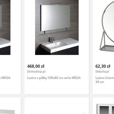
468,00 zł
62,30 zł
Domoshop.pl
Dekoria.pl
ia WEGA
Lustro z półką 100x80 cm seria WEGA
Lustro ścienn
34 cm