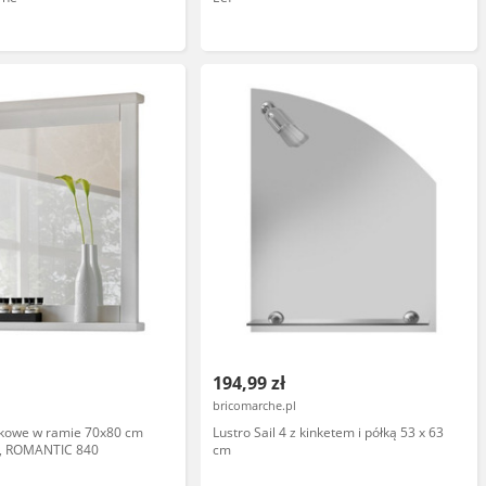
194,99 zł
bricomarche.pl
nkowe w ramie 70x80 cm
Lustro Sail 4 z kinketem i półką 53 x 63
ą , ROMANTIC 840
cm