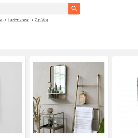
ra
Łazienkowe
Z półką