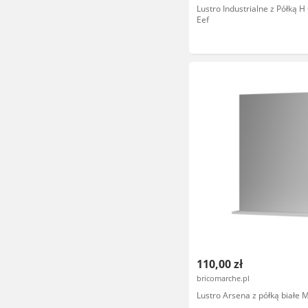
Lustro Industrialne z Półką H
Eef
110,00 zł
bricomarche.pl
Lustro Arsena z półką białe