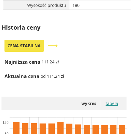
Wysokość produktu
180
Historia ceny
trending_flat
CENA STABILNA
Najniższa cena
111,24 zł
Aktualna cena
od 111,24 zł
wykres
tabela