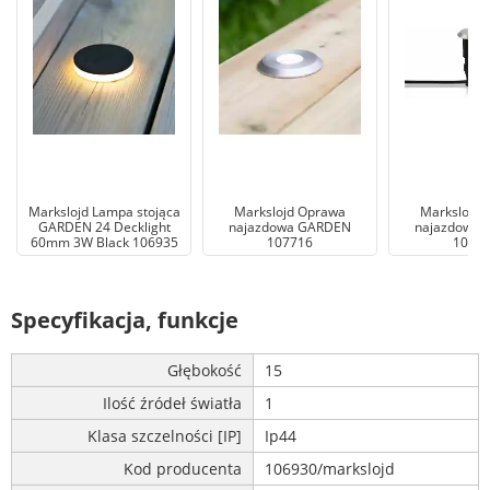
Markslojd Lampa stojąca
Markslojd Oprawa
Markslojd 
GARDEN 24 Decklight
najazdowa GARDEN
najazdowa
60mm 3W Black 106935
107716
1077
Specyfikacja, funkcje
Głębokość
15
Ilość źródeł światła
1
Klasa szczelności [IP]
Ip44
Kod producenta
106930/markslojd