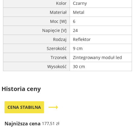
Kolor
Czarny
Materiał
Metal
Moc [W]
6
Napięcie [V]
24
Rodzaj
Reflektor
Szerokość
9 cm
Trzonek
Zintegrowany moduł led
Wysokość
30 cm
Historia ceny
trending_flat
CENA STABILNA
Najniższa cena
177,51 zł