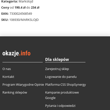
Kategoria:
Markslojd
Ceny
od
190.4 zł
do
234 zł
EAN:
7330024568549
SKU:
106930/MARKSLOJD
Dla sklepów
O nas
Zarejestruj sklep
Kontakt
Logowanie do panelu
Program Wiarygodne Opinie
Platforma CSS ShopSynergy
Ranking sklepów
Kampanie produktowe
Google
Pytania i odpowiedzi