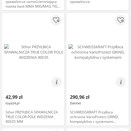
spawalnicza samościemniająca
spawalnicza
maska kask MMA MIG/MAG TIG
98x43 2 sensory
42,99 zł
290,96 zł
toya24.pl
Darmet
Sthor PRZYŁBICA SPAWALNICZA
SCHWEISSKRAFT Przyłbica
TRUE COLOR POLE WIDZENIA
ochronna VarioProtect GRIND,
90X35 MM
kompatybilna z systemami
nawiewu 1654206