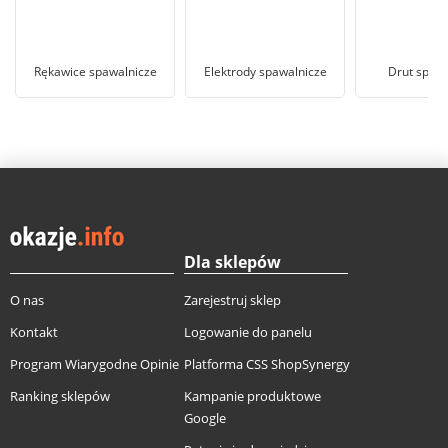
Rękawice spawalnicze
Elektrody spawalnicze
Drut spawa
Dla sklepów
O nas
Zarejestruj sklep
Kontakt
Logowanie do panelu
Program Wiarygodne Opinie
Platforma CSS ShopSynergy
Ranking sklepów
Kampanie produktowe
Google