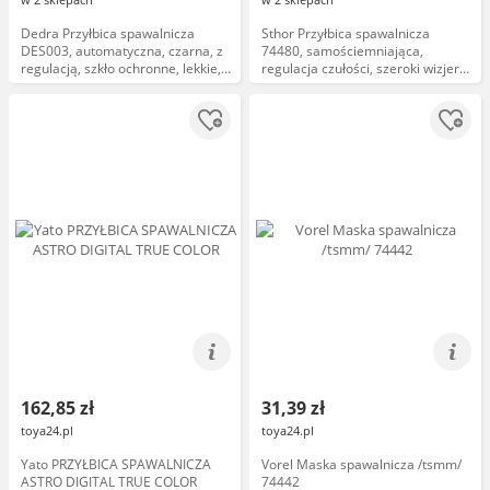
Dedra Przyłbica spawalnicza
Sthor Przyłbica spawalnicza
DES003, automatyczna, czarna, z
74480, samościemniająca,
regulacją, szkło ochronne, lekkie,
regulacja czułości, szeroki wizjer,
odporne na uderzenia
lekkie tworzywo, certyfikat CE
162,85 zł
31,39 zł
toya24.pl
toya24.pl
Yato PRZYŁBICA SPAWALNICZA
Vorel Maska spawalnicza /tsmm/
ASTRO DIGITAL TRUE COLOR
74442