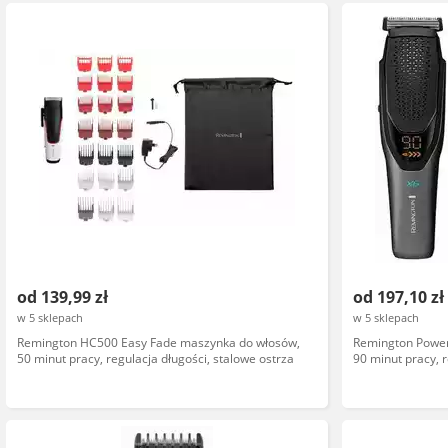
od 139,99 zł
od 197,10 zł
w 5 sklepach
w 5 sklepach
Remington HC500 Easy Fade maszynka do włosów,
Remington Powe
50 minut pracy, regulacja długości, stalowe ostrza
90 minut pracy, 