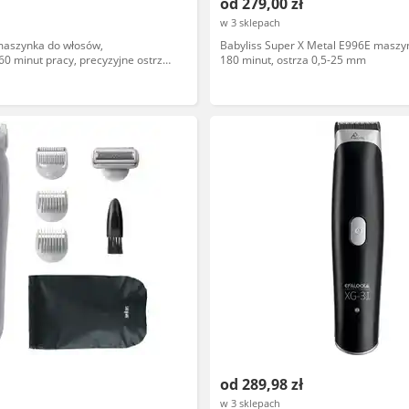
od 279,00 zł
w 3 sklepach
maszynka do włosów,
Babyliss Super X Metal E996E maszy
0 minut pracy, precyzyjne ostrza,
180 minut, ostrza 0,5-25 mm
i, czarna
od 289,98 zł
w 3 sklepach