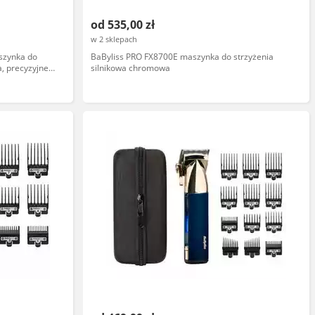
od 535,00 zł
w 2 sklepach
szynka do
BaByliss PRO FX8700E maszynka do strzyżenia
 precyzyjne
silnikowa chromowa
acy