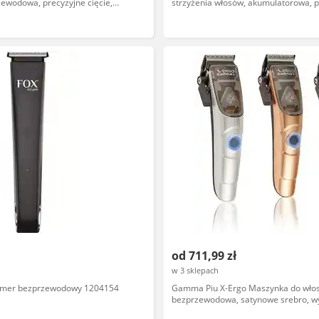
zewodowa, precyzyjne cięcie,
strzyżenia włosów, akumulatorowa, p
ostrza, ergonomiczny design
od 711,99 zł
w 3 sklepach
rymer bezprzewodowy 1204154
Gamma Piu X-Ergo Maszynka do wło
bezprzewodowa, satynowe srebro, 
obudowy