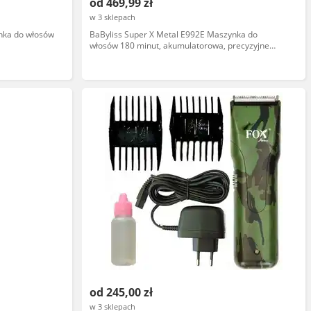
od 469,99 zł
w 3 sklepach
nka do włosów
BaByliss Super X Metal E992E Maszynka do
włosów 180 minut, akumulatorowa, precyzyjne
ostrza, ergonomiczny design
od 245,00 zł
w 3 sklepach