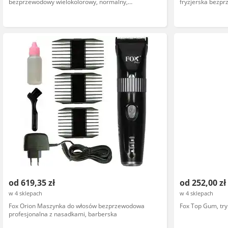
bezprzewodowy wielokolorowy, normalny,
fryzjerska bezpr
akumulator litowo-jonowy
ładowanie USB
od 619,35 zł
od 252,00 zł
w 4 sklepach
w 4 sklepach
Fox Orion Maszynka do włosów bezprzewodowa
Fox Top Gum, t
profesjonalna z nasadkami, barberska