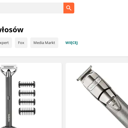
 włosów
xpert
Fox
Media Markt
WIĘCEJ