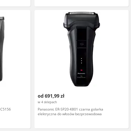
od 691,99 zł
w 4 sklepach
HC5156
Panasonic ER-SP20-K801 czarna golarka
elektryczna do włosów bezprzewodowa