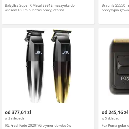
BaByliss Super X Metal E991E maszynka do
Braun BG5550 Tr
włosów 180 minut czas pracy, czarna
precyzyjna głowi
od 377,61 zł
od 245,16 zł
w 2 sklepach
w 5 sklepach
JRL FreshFade 2020T/G trymer do włosów
Fox Puma golarka