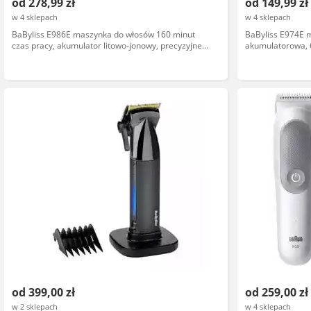
od 278,99 zł
od 149,99 zł
w 4 sklepach
w 4 sklepach
BaByliss E986E maszynka do włosów 160 minut
BaByliss E974E 
czas pracy, akumulator litowo-jonowy, precyzyjne
akumulatorowa, 6
ostrza, ergonomiczny design
regulacja długośc
od 399,00 zł
od 259,00 zł
w 2 sklepach
w 4 sklepach