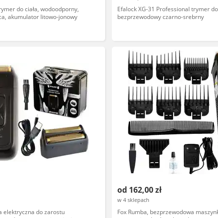
ymer do ciała, wodoodporny,
Efalock XG-31 Professional trymer d
ca, akumulator litowo-jonowy
bezprzewodowy czarno-srebrny
od 162,00 zł
w 4 sklepach
 elektryczna do zarostu
Fox Rumba, bezprzewodowa maszyn