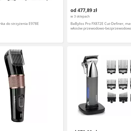
od 477,89 zł
w 3 sklepach
nka do strzyżenia E978E
BaByliss Pro FX872E Cut-Definer, ma
włosów przewodowo-bezprzewodowa,
cięcie, stalowa głowica, długi czas pr