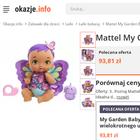
Okazje.info
Zabawki dla dzieci
Lalki
Lalki bobasy
Mattel My Garden B
Mattel My 
Polecana oferta
93,81 zł
Porównaj cen
Oferty: 3
, Poznaj Matte
Idealna d...
rozwiń
POLECANA OFERTA
My Garden Baby 
wielokrotnego u
93,81 zł