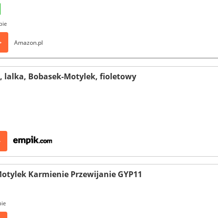
pie
>
Amazon.pl
 lalka, Bobasek-Motylek, fioletowy
>
otylek Karmienie Przewijanie GYP11
pie