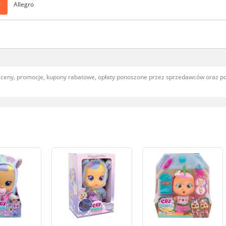
>
Allegro
, ceny, promocje, kupony rabatowe, opłaty ponoszone przez sprzedawców oraz 