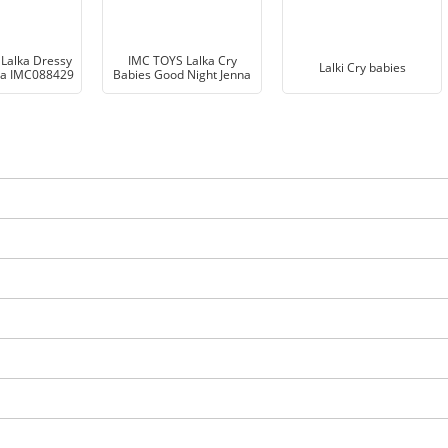
Lalka Dressy
IMC TOYS Lalka Cry
Lalki Cry babies
na IMC088429
Babies Good Night Jenna