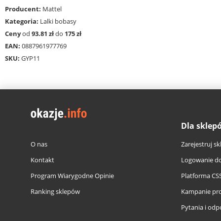
Producent:
Mattel
Kategoria:
Lalki bobasy
Ceny
od
93.81 zł
do
175 zł
EAN:
0887961977769
SKU:
GYP11
Dla sklep
O nas
Zarejestruj sk
Kontakt
Logowanie do
Program Wiarygodne Opinie
Platforma CS
Ranking sklepów
Kampanie pr
Pytania i odp