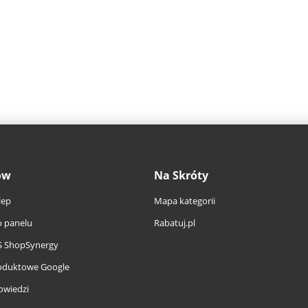
ów
Na Skróty
lep
Mapa kategorii
 panelu
Rabatuj.pl
S ShopSynergy
oduktowe Google
owiedzi