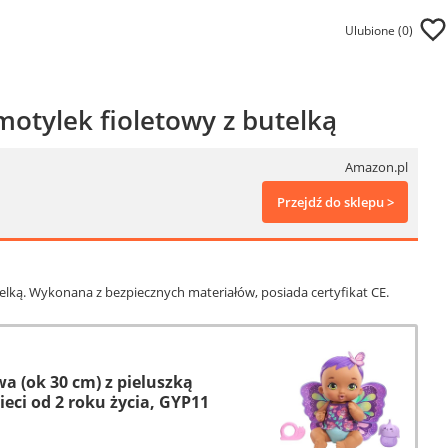
Ulubione (
0
)
otylek fioletowy z butelką
Amazon.pl
Przejdź do sklepu >
elką. Wykonana z bezpiecznych materiałów, posiada certyfikat CE.
a (ok 30 cm) z pieluszką
ci od 2 roku życia, GYP11