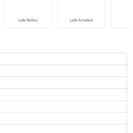
Lalki Bellies
Lalki Annabell
L