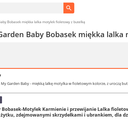
aby Bobasek miękka lalka motylek fioletowy z butelką
Garden Baby Bobasek miękka lalka m
y
l My Garden Baby - miękką lalkę motylka w fioletowym kolorze, z uroczą but
Bobasek-Motylek Karmienie i przewijanie Lalka fioletow
żytku, zdejmowanymi skrzydełkami i ubrankiem, dla dzie