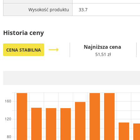
Wysokość produktu
33.7
Historia ceny
Najniższa cena
trending_flat
CENA STABILNA
51,51 zł