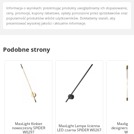
Informacja o wynikach: prezentując produkty uwzględniamy ich dopasowanie,
ceny, promocje, kupony rabatowe, opłaty ponoszone przez sprzedawców oraz
popularność produktów wśród użytkowników. Dokładamy starań, aby
prezentować wysokiej jakości i aktualne informacje.
Podobne strony
MaxLight Kinkiet
Maxlight K
MaxLight Lampa ścienna
nowoczesny SPIDER
designerski 
LED czarna SPIDER W0267
W0297
W024