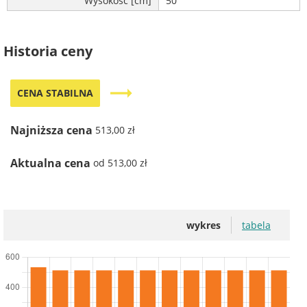
Wysokość [cm]
50
Historia ceny
trending_flat
CENA STABILNA
Najniższa cena
513,00 zł
Aktualna cena
od 513,00 zł
wykres
tabela