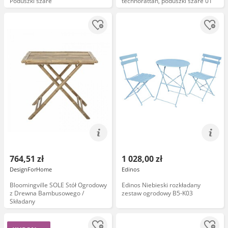
Poduszki szare
technorattan, poduszki szare 01
764,51 zł
1 028,00 zł
DesignForHome
Edinos
Bloomingville SOLE Stół Ogrodowy
Edinos Niebieski rozkładany
z Drewna Bambusowego /
zestaw ogrodowy B5-K03
Składany