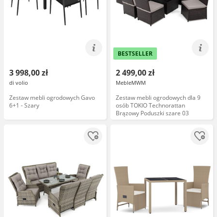
BESTSELLER
3 998,00 zł
2 499,00 zł
di volio
MebleMWM
Zestaw mebli ogrodowych Gavo
Zestaw mebli ogrodowych dla 9
6+1 - Szary
osób TOKIO Technorattan
Brązowy Poduszki szare 03