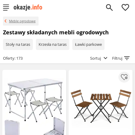
0
Meble ogrodowe
Zestawy składanych mebli ogrodowych
Stoły na taras
Krzesła na taras
Ławki parkowe
Oferty: 173
Sortuj
Filtruj