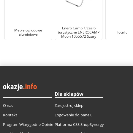
Enero Camp Krzesło
Meble ogrodowe
turystyczne ENEROCAMP
Fotel ogr
aluminiowe
Moon 1055572 Szary
Dla sklepów
O nas
Zarejestruj sklep
Kontakt
Logowanie do panelu
Program Wiarygodne Opinie
Platforma CSS ShopSynergy