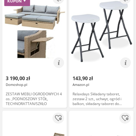
KUPON
3 190,00 zł
143,90 zł
Domoshop.pl
Amazon.pl
ZESTAW MEBLI OGRODOWYCH 4
Relaxdays Składany taboret,
os. ,PODNOSZONY STÓŁ,
zestaw 2 szt., uchwyt, ogród i
TECHNORATTAN/SZKŁO
balkon, składany taboret do
siedzenia na zewnątrz, wys. x
szer. x gł.: 46 x 31 x 30 cm, biały