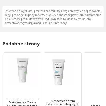
Informacja o wynikach: prezentując produkty uwzględniamy ich dopasowanie,
ceny, promocje, kupony rabatowe, opłaty ponoszone przez sprzedawców oraz
popularność produktów wśród użytkowników. Dokładamy starań, aby
prezentować wysokiej jakości i aktualne informacje.
Podobne strony
MESOESTETIC Couperend
Mesoestetic Krem
Maintenance Cream
odżywczo-nawilżający do
nawilżający krem kojący
Krem z pep