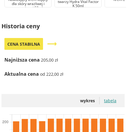
twarzy Hydra Vital Factor
dla skóry wrażliwej i
K 50ml
naczyniowej 50ml
Historia ceny
trending_flat
CENA STABILNA
Najniższa cena
205,00 zł
Aktualna cena
od 222,00 zł
wykres
tabela