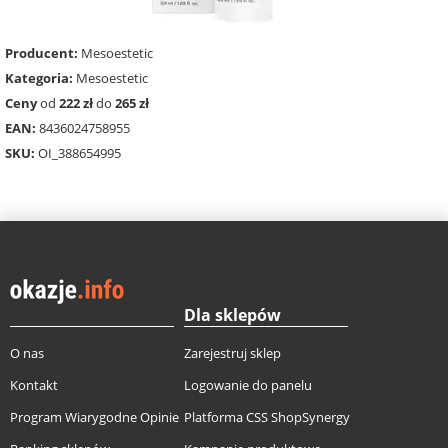
Producent:
Mesoestetic
Kategoria:
Mesoestetic
Ceny
od
222 zł
do
265 zł
EAN:
8436024758955
SKU:
OI_388654995
Dla sklepów
O nas
Zarejestruj sklep
Kontakt
Logowanie do panelu
Program Wiarygodne Opinie
Platforma CSS ShopSynergy