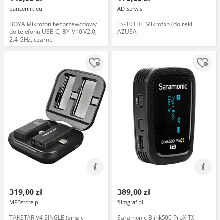
pancernik.eu
AD Serwis
BOYA Mikrofon bezprzewodowy
LS-101HT Mikrofon (do ręki)
do telefonu USB-C, BY-V10 V2.0,
AZUSA
2.4 GHz, czarne
319,00 zł
389,00 zł
MP3store.pl
filmgraf.pl
TAKSTAR V4 SINGLE (single
Saramonic Blink500 ProX TX -