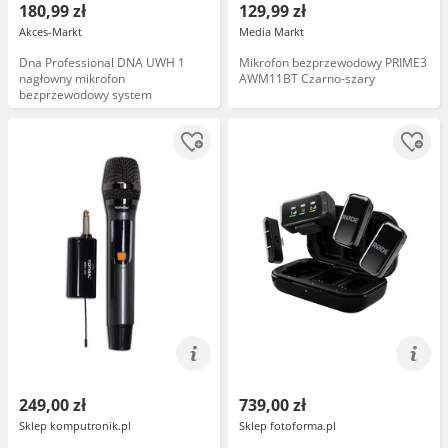
180,99 zł
129,99 zł
Akces-Markt
Media Markt
Dna Professional DNA UWH 1
Mikrofon bezprzewodowy PRIME3
nagłowny mikrofon
AWM11BT Czarno-szary
bezprzewodowy system
249,00 zł
739,00 zł
Sklep komputronik.pl
Sklep fotoforma.pl