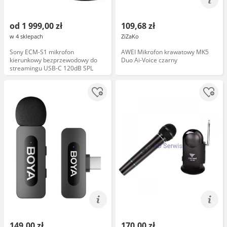
od 1 999,00 zł
109,68 zł
w 4 sklepach
ZiZaKo
Sony ECM-S1 mikrofon
AWEI Mikrofon krawatowy MK5
kierunkowy bezprzewodowy do
Duo Ai-Voice czarny
streamingu USB-C 120dB SPL
149,00 zł
170,00 zł