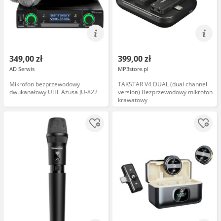
349,00 zł
399,00 zł
AD Serwis
MP3store.pl
Mikrofon bezprzewodowy
TAKSTAR V4 DUAL (dual channel
dwukanałowy UHF Azusa JU-822
version) Bezprzewodowy mikrofon
krawatowy