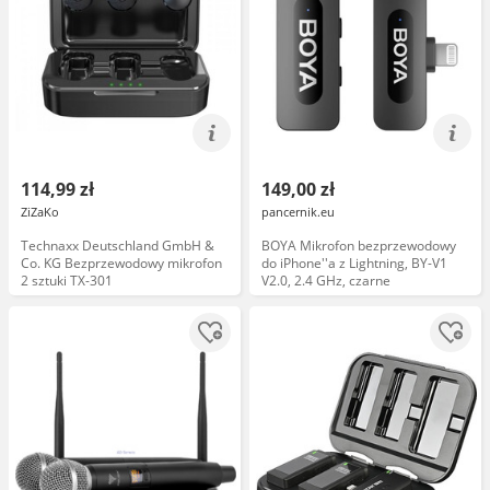
114,99 zł
149,00 zł
ZiZaKo
pancernik.eu
Technaxx Deutschland GmbH &
BOYA Mikrofon bezprzewodowy
Co. KG Bezprzewodowy mikrofon
do iPhone''a z Lightning, BY-V1
2 sztuki TX-301
V2.0, 2.4 GHz, czarne