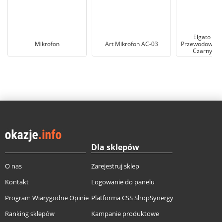
Elgato WA
Mikrofon
Art Mikrofon AC-03
Przewodowy D
Czarny Mi
Dla sklepów
O nas
Zarejestruj sklep
Kontakt
Logowanie do panelu
Program Wiarygodne Opinie
Platforma CSS ShopSynergy
Ranking sklepów
Kampanie produktowe