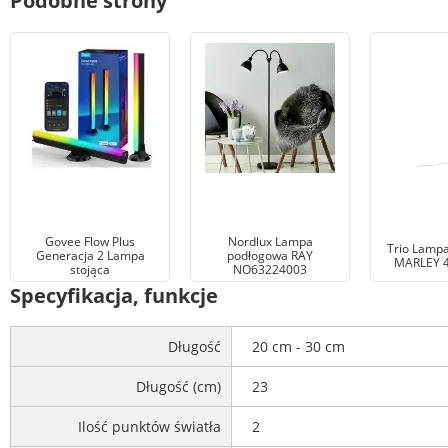
Podobne strony
Govee Flow Plus
Nordlux Lampa
Trio Lamp
Generacja 2 Lampa
podłogowa RAY
MARLEY 
stojąca
NO63224003
Specyfikacja, funkcje
Długość
20 cm - 30 cm
Długość (cm)
23
Ilość punktów światła
2