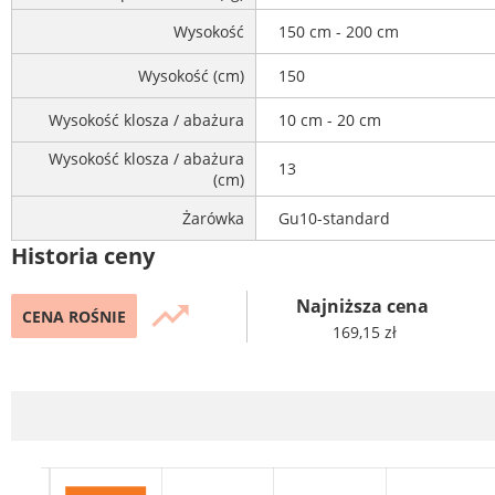
Wysokość
150 cm - 200 cm
Wysokość (cm)
150
Wysokość klosza / abażura
10 cm - 20 cm
Wysokość klosza / abażura
13
(cm)
Żarówka
Gu10-standard
Historia ceny
Najniższa cena
trending_up
CENA ROŚNIE
169,15 zł