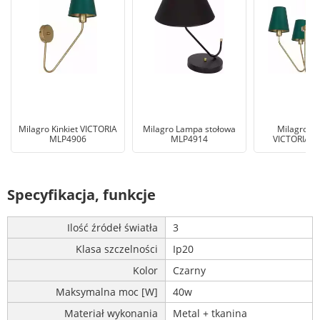
Milagro Kinkiet VICTORIA
Milagro Lampa stołowa
Milagro Ży
MLP4906
MLP4914
VICTORIA 
Specyfikacja, funkcje
Ilość źródeł światła
3
Klasa szczelności
Ip20
Kolor
Czarny
Maksymalna moc [W]
40w
Materiał wykonania
Metal + tkanina