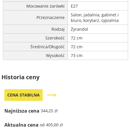
Mocowanie żarówki
E27
Salon, jadalnia, gabinet i
Przeznaczenie
biuro, korytarz, sypialnia
Rodzaj
Żyrandol
Szerokość
72 cm
Średnica/Długość
72 cm
Wysokość
73 cm
Historia ceny
trending_flat
CENA STABILNA
Najniższa cena
344,25 zł
Aktualna cena
od 405,00 zł