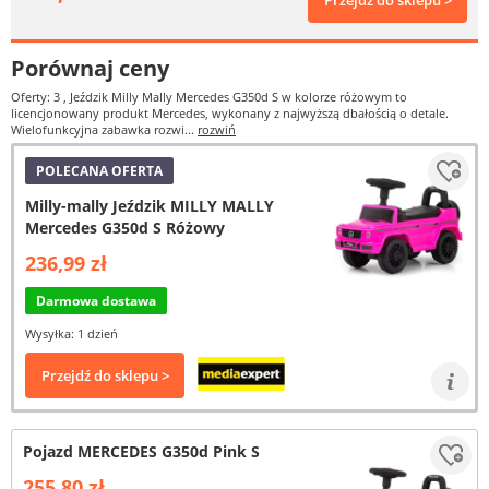
Przejdź do sklepu >
Porównaj ceny
Oferty: 3
, Jeździk Milly Mally Mercedes G350d S w kolorze różowym to
licencjonowany produkt Mercedes, wykonany z najwyższą dbałością o detale.
Wielofunkcyjna zabawka rozwi...
rozwiń
POLECANA OFERTA
Milly-mally Jeździk MILLY MALLY
Mercedes G350d S Różowy
236,99 zł
Darmowa dostawa
Wysyłka: 1 dzień
Przejdź do sklepu >
Pojazd MERCEDES G350d Pink S
255,80 zł