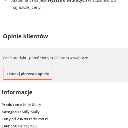
Aktualna cena jest
wyższa o 34 złotych
w stosunku do
najniższej ceny.
Opinie klientów
Oceń produkt i pomóż innym klientom w wyborze.
+ Dodaj pierwszą opinię
Informacje
Producent:
Milly Mally
Kategoria:
Milly Mally
Ceny
od
236.99 zł
do
259 zł
EAN:
5901761127553