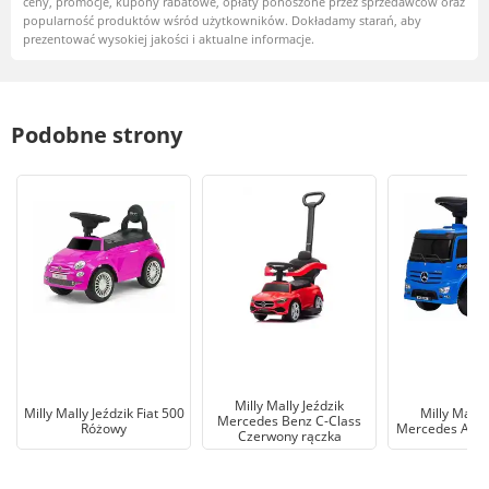
ceny, promocje, kupony rabatowe, opłaty ponoszone przez sprzedawców oraz
popularność produktów wśród użytkowników. Dokładamy starań, aby
prezentować wysokiej jakości i aktualne informacje.
Podobne strony
Milly Mally Jeździk
Milly Mally Jeździk Fiat 500
Milly Mally
Mercedes Benz C-Class
Różowy
Mercedes Antos
Czerwony rączka