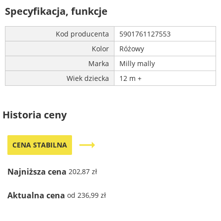
Specyfikacja, funkcje
Kod producenta
5901761127553
Kolor
Różowy
Marka
Milly mally
Wiek dziecka
12 m +
Historia ceny
trending_flat
CENA STABILNA
Najniższa cena
202,87 zł
Aktualna cena
od 236,99 zł