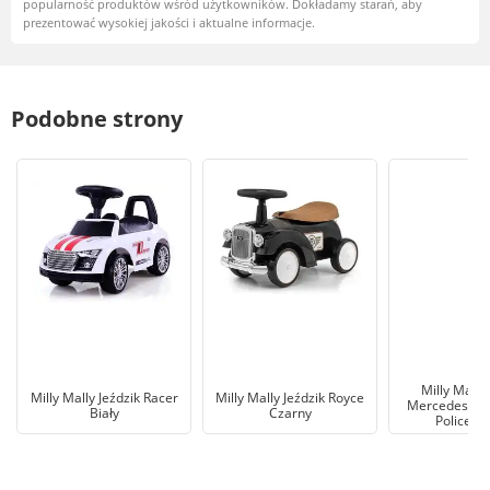
popularność produktów wśród użytkowników. Dokładamy starań, aby
prezentować wysokiej jakości i aktualne informacje.
Podobne strony
Milly Mally
Milly Mally Jeździk Racer
Milly Mally Jeździk Royce
Mercedes-Ben
Biały
Czarny
Police C