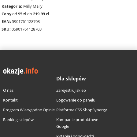
Kategoria:
Milly Mally
Ceny
od
95 zł
do
219.99 zł
EAN:
5901761128703
SKU:
05901761128703
Dla sklepów
O nas
Zarejestruj sklep
Kontakt
Logowanie do panelu
Program Wiarygodne Opinie
Platforma CSS ShopSynergy
Ranking sklepów
Kampanie produktowe
Google
Pytania i odpowiedzi