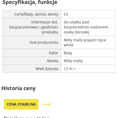
Specyfikacja, funkcje
Certyfikaty, opinie, atesty
Ce
Informacje dot.
Do użytku pod
bezpieczeństwa i zgodności
bezpośrednim nadzorem
produktu
osoby dorosłej
Milly mally pojazd royce
Kod producenta
white
Kolor
Biały
Marka
Milly mally
Wiek dziecka
12 m +
Historia ceny
trending_flat
CENA STABILNA