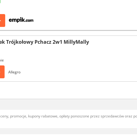
>
ek Trójkołowy Pchacz 2w1 MillyMally
pie
>
Allegro
, ceny, promocje, kupony rabatowe, opłaty ponoszone przez sprzedawców oraz 