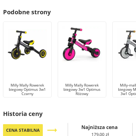
Podobne strony
Milly Mally Rowerek
Milly Mally Rowerek
Milly-mal
biegowy Optimus 3w1
biegowy 3w1 Optimus
biegowy M
Czarny
Różowy
3w1 Opti
Historia ceny
Najniższa cena
trending_flat
CENA STABILNA
179,00 zł