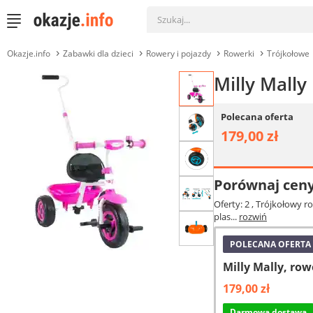
Okazje.info
Zabawki dla dzieci
Rowery i pojazdy
Rowerki
Trójkołowe
Milly Mall
Polecana oferta
179,00 zł
Porównaj cen
Oferty: 2
, Trójkołowy r
plas...
rozwiń
POLECANA OFERTA
Milly Mally, ro
179,00 zł
Darmowa dostawa