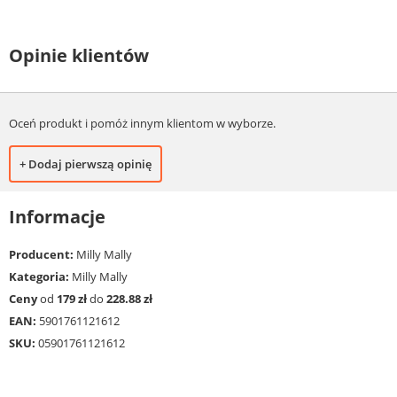
Opinie klientów
Oceń produkt i pomóż innym klientom w wyborze.
+ Dodaj pierwszą opinię
Informacje
Producent:
Milly Mally
Kategoria:
Milly Mally
Ceny
od
179 zł
do
228.88 zł
EAN:
5901761121612
SKU:
05901761121612