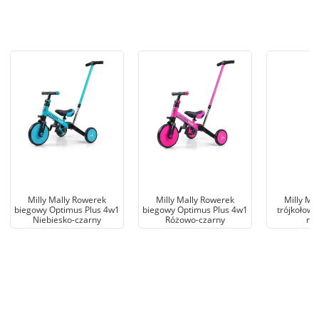
Milly Mally Rowerek
Milly Mally Rowerek
Milly Ma
biegowy Optimus Plus 4w1
biegowy Optimus Plus 4w1
trójkołowy
Niebiesko-czarny
Różowo-czarny
nie