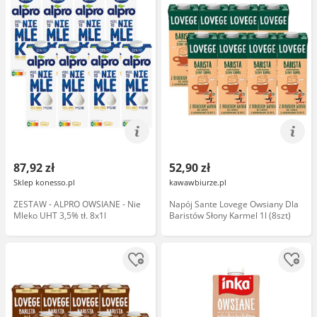
87,92 zł
52,90 zł
Sklep konesso.pl
kawawbiurze.pl
ZESTAW - ALPRO OWSIANE - Nie
Napój Sante Lovege Owsiany Dla
Mleko UHT 3,5% tł. 8x1l
Baristów Słony Karmel 1l (8szt)