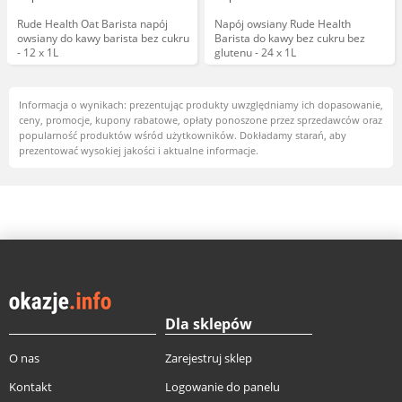
Rude Health Oat Barista napój
Napój owsiany Rude Health
owsiany do kawy barista bez cukru
Barista do kawy bez cukru bez
- 12 x 1L
glutenu - 24 x 1L
Informacja o wynikach: prezentując produkty uwzględniamy ich dopasowanie,
ceny, promocje, kupony rabatowe, opłaty ponoszone przez sprzedawców oraz
popularność produktów wśród użytkowników. Dokładamy starań, aby
prezentować wysokiej jakości i aktualne informacje.
Dla sklepów
O nas
Zarejestruj sklep
Kontakt
Logowanie do panelu