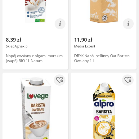
8,39 zł
11,90 zł
SklepAgnex.pl
Media Expert
Napój owsiany z algami morskimi
DRYK Napój roślinny Oat Barista
(wapń) BIO 1L Natumi
Owsiany 1 L