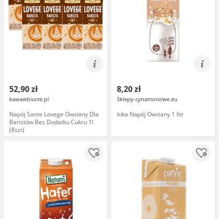
52,90 zł
8,20 zł
kawawbiurze.pl
Sklepy-cynamonowe.eu
Napój Sante Lovege Owsiany Dla
Inka Napój Owsiany 1 litr
Baristów Bez Dodatku Cukru 1l
(8szt)