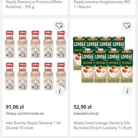
Napój Owsiany w Proszku (Mleko
Napój owsiany bezglutenowy BIO
Roślinne) - 350 g.
1 l Natumi
91,00 zł
52,90 zł
Sklepy-cynamonowe.eu
kawawbiurze.pl
Inka Barista Napój Owsiany 1 litr
Napój Sante Lovege Owsiany Dla
Zestaw 10 sztuk
Baristów Orzech Laskowy 1l (8szt)