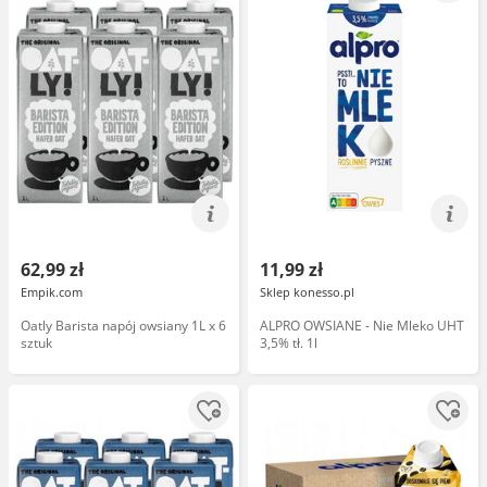
62,99 zł
11,99 zł
Empik.com
Sklep konesso.pl
Oatly Barista napój owsiany 1L x 6
ALPRO OWSIANE - Nie Mleko UHT
sztuk
3,5% tł. 1l