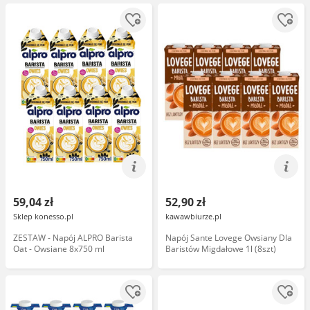
59,04 zł
52,90 zł
Sklep konesso.pl
kawawbiurze.pl
ZESTAW - Napój ALPRO Barista
Napój Sante Lovege Owsiany Dla
Oat - Owsiane 8x750 ml
Baristów Migdałowe 1l (8szt)