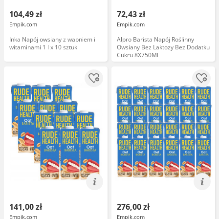
104,49 zł
72,43 zł
Empik.com
Empik.com
Inka Napój owsiany z wapniem i
Alpro Barista Napój Roślinny
witaminami 1 l x 10 sztuk
Owsiany Bez Laktozy Bez Dodatku
Cukru 8X750Ml
141,00 zł
276,00 zł
Empik.com
Empik.com