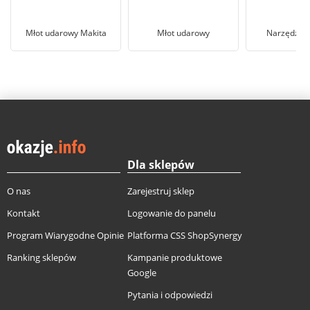
Młot udarowy Makita
Młot udarowy
Narzędzia 
Dla sklepów
O nas
Zarejestruj sklep
Kontakt
Logowanie do panelu
Program Wiarygodne Opinie
Platforma CSS ShopSynergy
Ranking sklepów
Kampanie produktowe
Google
Pytania i odpowiedzi