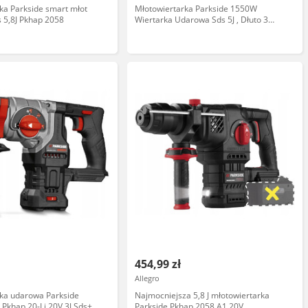
ka Parkside smart młot
Młotowiertarka Parkside 1550W
s 5,8J Pkhap 2058
Wiertarka Udarowa Sds 5J , Dłuto 3
Wiertła
454,99 zł
Allegro
rka udarowa Parkside
Najmocniejsza 5,8 J młotowiertarka
Pkhap 20-Li 20V 3J Sds+
Parkside Pkhap 2058 A1 20V