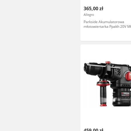
365,00 zł
Allegro
Parkside Akumulatorowa
młotowiertarka Ppakh 20V Mł
plus 1,9J Walizka
459,00 zł