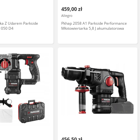
459,00 zł
Allegro
rka Z Udarem Parkside
Pkhap 2058 A1 Parkside Performance
1050 D4
Młotowiertarka 5,8 J akumulatorowa
456,50 zł