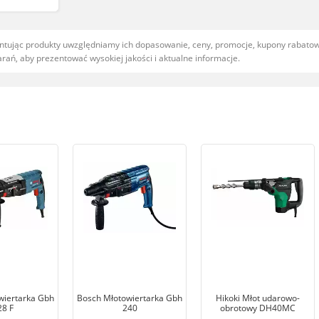
entując produkty uwzględniamy ich dopasowanie, ceny, promocje, kupony rabat
ań, aby prezentować wysokiej jakości i aktualne informacje.
wiertarka Gbh
Bosch Młotowiertarka Gbh
Hikoki Młot udarowo-
28 F
240
obrotowy DH40MC