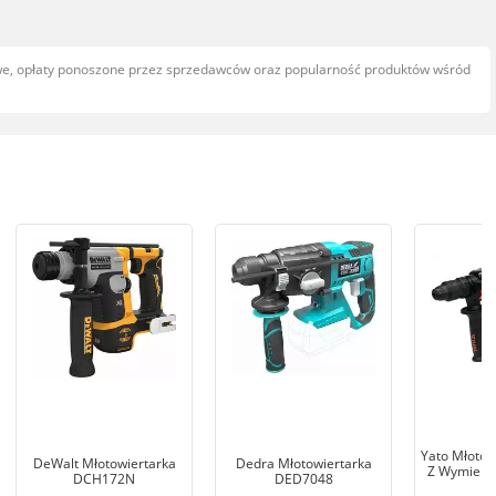
owe, opłaty ponoszone przez sprzedawców oraz popularność produktów wśród
Yato Młotow
DeWalt Młotowiertarka
Dedra Młotowiertarka
Z Wymienną
DCH172N
DED7048
8