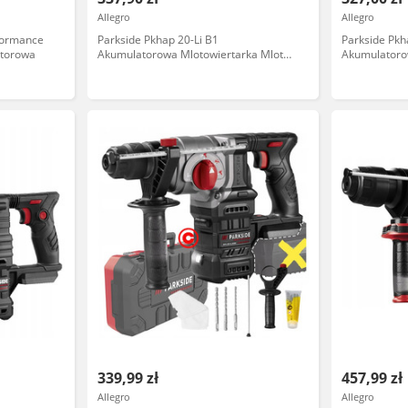
Allegro
Allegro
formance
Parkside Pkhap 20-Li B1
Parkside Pkh
atorowa
Akumulatorowa Mlotowiertarka Mlot
Akumulatoro
Sds Plus
Sds Plus
339,99 zł
457,99 zł
Allegro
Allegro