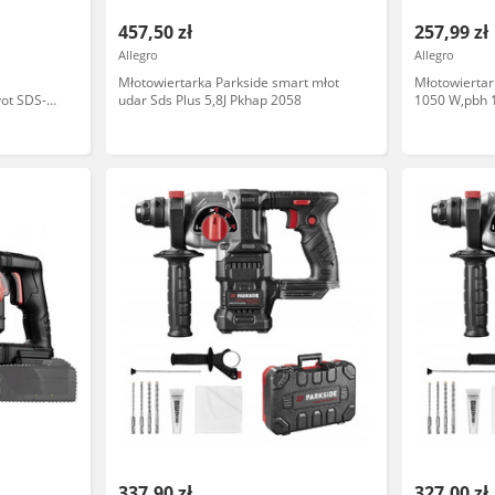
457,50 zł
257,99 zł
Allegro
Allegro
Młotowiertarka Parkside smart młot
Młotowierta
ot SDS-
udar Sds Plus 5,8J Pkhap 2058
1050 W,pbh 
337,90 zł
327,00 zł