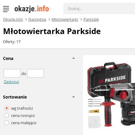
Okazje.info
Narzędzia
Młotowiertarki
Parkside
Młotowiertarka Parkside
Oferty: 17
Cena
do
Zastosuj
Sortowanie
wg trafności
cena rosnąco
cena malejąco