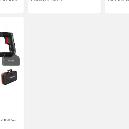
walizka
rformance