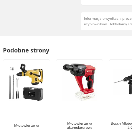
Informacja o wynikach: prez
użytkowników. Dokładamy star
Podobne strony
Młotowiertarka
Bosch Młoto
Młotowiertarka
akumulatorowa
2-