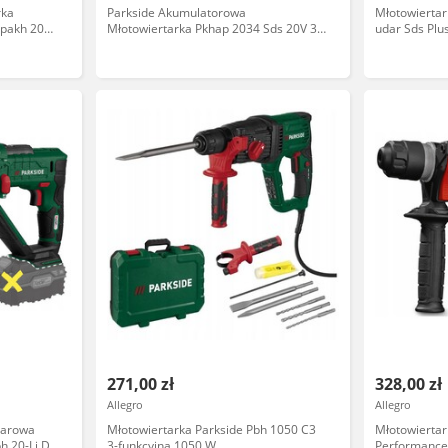
rka
Parkside Akumulatorowa
Młotowiertar
Ppakh 20V
Młotowiertarka Pkhap 2034 Sds 20V 3J
udar Sds Plu
bez aku/ład
271,00 zł
328,00 zł
Allegro
Allegro
darowa
Młotowiertarka Parkside Pbh 1050 C3
Młotowierta
h 20-Li D4
3-funkcyjna 1050 W
Performance 