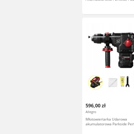
Sds+
596,00 zł
Allegro
Młotowiertarka Udarowa
akumulatorowa Parkside Pe
Pkhap 5,7 J