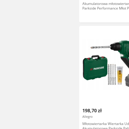
Akumulatorowa młotowierta
Parkside Performance Młot 
1,9J Nowa
198,70 zł
Allegro
Młotowiertarka Wiertarka U
Akumulatorowa Parkside Pab