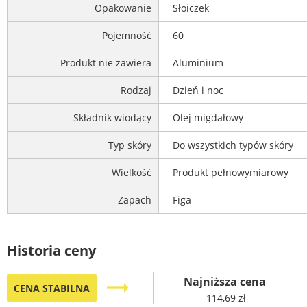
Opakowanie
Słoiczek
Pojemność
60
Produkt nie zawiera
Aluminium
Rodzaj
Dzień i noc
Składnik wiodący
Olej migdałowy
Typ skóry
Do wszystkich typów skóry
Wielkość
Produkt pełnowymiarowy
Zapach
Figa
Historia ceny
Najniższa cena
trending_flat
CENA STABILNA
114,69 zł