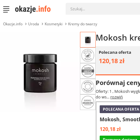
Okazje.info
Uroda
Kosmetyki
Kremy do twarzy
Mokosh kre
Polecana oferta
120,18 zł
Porównaj cen
Oferty: 1
, Mokosh wygła
do ws...
rozwiń
POLECANA OFERTA
Mokosh, Smoothi
120,18 zł
Darmowa dostawa