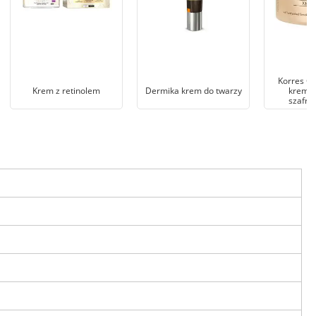
Korres Go
Krem z retinolem
Dermika krem do twarzy
krem m
szafra