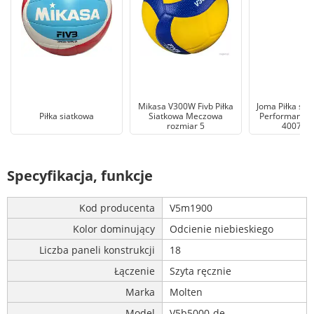
Mikasa V300W Fivb Piłka
Joma Piłka sia
Piłka siatkowa
Siatkowa Meczowa
Performance 
rozmiar 5
400751
Specyfikacja, funkcje
Kod producenta
V5m1900
Kolor dominujący
Odcienie niebieskiego
Liczba paneli konstrukcji
18
Łączenie
Szyta ręcznie
Marka
Molten
Model
V5b5000-de