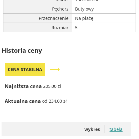
Pęcherz
Butylowy
Przeznaczenie
Na plażę
Rozmiar
5
Historia ceny
trending_flat
CENA STABILNA
Najniższa cena
205,00 zł
Aktualna cena
od 234,00 zł
wykres
tabela