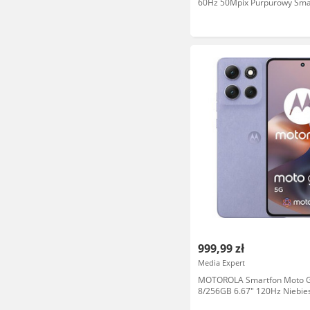
60Hz 50Mpix Purpurowy Sma
999,99 zł
Media Expert
MOTOROLA Smartfon Moto 
8/256GB 6.67" 120Hz Niebies