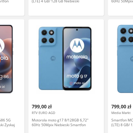
rtfon
(LTE) 4 GB/ 128 GB Niebieski
60Hz 50Mpix
799,00 zł
799,00 zł
RTV EURO AGD
Media Markt
G86 5G
Motorola moto g17 8/128GB 6,72"
Smartfon M
ki Zyskaj
60Hz 50Mpix Niebieski Smartfon
(LTE) 8 GB/ 