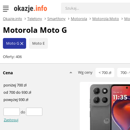
Okazje.info
Telefony
Smartfony
Motorola
Motorola Moto
Mo
Motorola Moto G
Moto G
Moto E
close
Oferty: 406
Wg ceny
Cena
< 700 zł
700 - 
poniżej 700 zł
od 700 do 930 zł
powyżej 930 zł
do
Zastosuj