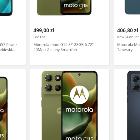
499,00 zł
406,80 zł
Ole Ole!
ddw24.online
G57 Power
Motorola moto G15 8/128GB 6,72"
Motorola Mo
ebieski
50Mpix Zielony Smartfon
Tapestry