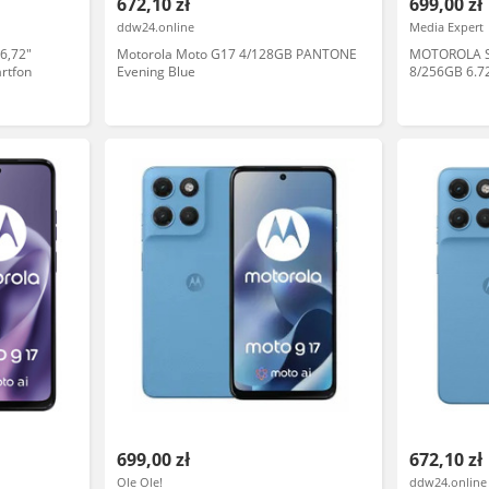
672,10 zł
699,00 zł
ddw24.online
Media Expert
6,72"
Motorola Moto G17 4/128GB PANTONE
MOTOROLA S
rtfon
Evening Blue
8/256GB 6.7
PB7Y0030PL 
699,00 zł
672,10 zł
Ole Ole!
ddw24.online