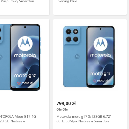
 Purpurowy Smartfon
Evening Blue
799,00 zł
Ole Ole!
OTOROLA Moto G17 4G
Motorola moto g17 8/128GB 6,72"
128 GB Niebieski
60Hz 50Mpix Niebieski Smartfon