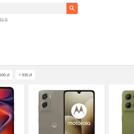
to G
930 zł
> 930 zł