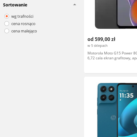
Sortowanie
wg trafności
cena rosnąco
cena malejąco
od 599,00 zł
w 5 sklepach
Motorola Moto G15 Power 
6,72 cala ekran grafitowy, ap
Mpix, 4G LTE, dual SIM