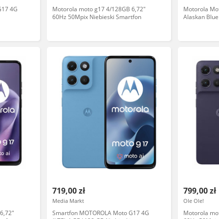
G17 4G
Motorola moto g17 4/128GB 6,72"
Motorola M
60Hz 50Mpix Niebieski Smartfon
Alaskan Blue
719,00 zł
799,00 zł
Media Markt
Ole Ole!
6,72"
Smartfon MOTOROLA Moto G17 4G
Motorola mo