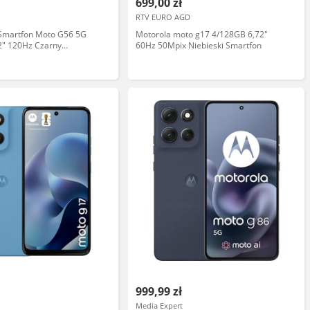
699,00 zł
RTV EURO AGD
martfon Moto G56 5G
Motorola moto g17 4/128GB 6,72"
2" 120Hz Czarny
60Hz 50Mpix Niebieski Smartfon
Zyskaj
999,99 zł
Media Expert