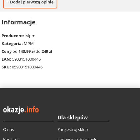
+ Dodaj pierwszą opinię
Informacje
Producent:
Mpm
Kategoria:
MPM
Ceny
od
143.99 zł
do
249 zł
EAN:
5903151000446
SKU:
05903151000446
Dla sklepów
O nas
Zarejestruj sklep
Kontakt
Logowanie do panelu