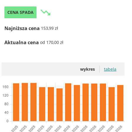
trending_down
CENA SPADA
Najniższa cena
153,99 zł
Aktualna cena
od 170,00 zł
wykres
tabela