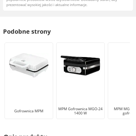
prezentować wysokiej jakości i aktualne informacje.
Podobne strony
MPM Gofrownica MGO-24
MPM MGO-4
Gofrownica MPM
1400 W
gofrown