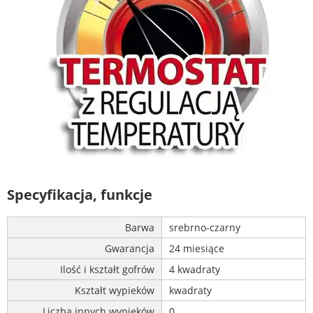
Specyfikacja, funkcje
Barwa
srebrno-czarny
Gwarancja
24 miesiące
Ilość i kształt gofrów
4 kwadraty
Kształt wypieków
kwadraty
Liczba innych wypieków
0